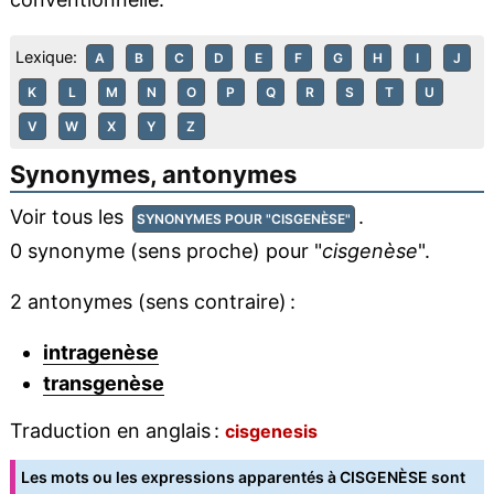
Lexique:
A
B
C
D
E
F
G
H
I
J
K
L
M
N
O
P
Q
R
S
T
U
V
W
X
Y
Z
Synonymes, antonymes
Voir tous les
.
SYNONYMES POUR "CISGENÈSE"
0 synonyme (sens proche) pour "
cisgenèse
".
2 antonymes (sens contraire) :
intragenèse
transgenèse
Traduction en anglais :
cisgenesis
Les mots ou les expressions apparentés à CISGENÈSE sont