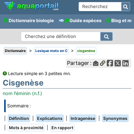
Dictionnaire biologie
Guide espèces
Blog et m
>
>
Dictionnaire
Lexique mots en C
cisgenèse
Partager :
Lecture simple en 3 petites mn.
Cisgenèse
nom féminin (n.f.)
Sommaire :
|
|
|
|
Définition
Explications
Intragenèse
Synonymes
|
|
Mots à proximité
En rapport