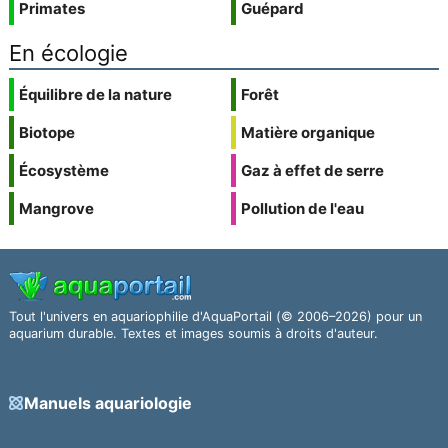
Primates
Guépard
En écologie
Équilibre de la nature
Forêt
Biotope
Matière organique
Écosystème
Gaz à effet de serre
Mangrove
Pollution de l'eau
Tout l'univers en aquariophilie d'AquaPortail (© 2006–2026) pour un
aquarium durable. Textes et images soumis à droits d'auteur.
Manuels aquariologie