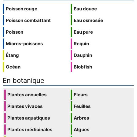
Poisson rouge
Eau douce
Poisson combattant
Eau osmosée
Poisson
Eau pure
Micros-poissons
Requin
Étang
Dauphin
Océan
Blobfish
En botanique
Plantes annuelles
Fleurs
Plantes vivaces
Feuilles
Plantes aquatiques
Arbres
Plantes médicinales
Algues