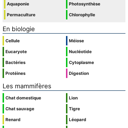
Aquaponie
Photosynthèse
Permaculture
Chlorophylle
En biologie
Cellule
Méiose
Eucaryote
Nucléotide
Bactéries
Cytoplasme
Protéines
Digestion
Les mammifères
Chat domestique
Lion
Chat sauvage
Tigre
Renard
Léopard