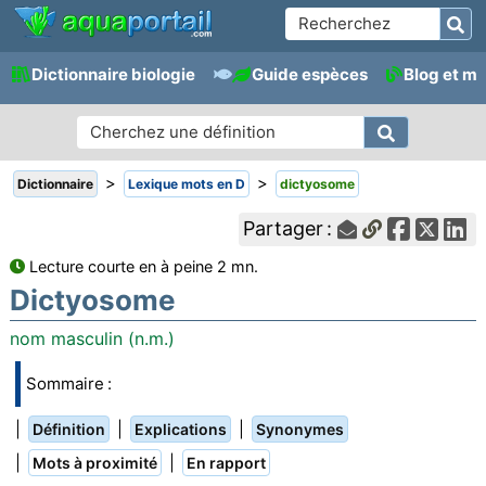
Dictionnaire biologie
Guide espèces
Blog et m
>
>
Dictionnaire
Lexique mots en D
dictyosome
Partager :
Lecture courte en à peine 2 mn.
Dictyosome
nom masculin (n.m.)
Sommaire :
|
|
|
Définition
Explications
Synonymes
|
|
Mots à proximité
En rapport