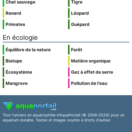
Chat sauvage
Tigre
Renard
Léopard
Primates
Guépard
En écologie
Équilibre de la nature
Forêt
Biotope
Matière organique
Écosystème
Gaz à effet de serre
Mangrove
Pollution de l'eau
Tout l'univers en aquariophilie d'AquaPortail (© 2006–2026) pour un
aquarium durable. Textes et images soumis à droits d'auteur.