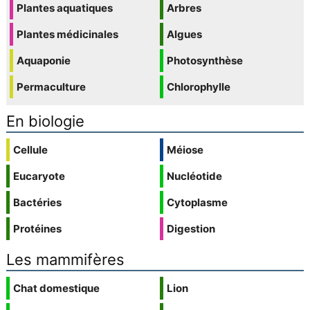
Plantes aquatiques
Arbres
Plantes médicinales
Algues
Aquaponie
Photosynthèse
Permaculture
Chlorophylle
En biologie
Cellule
Méiose
Eucaryote
Nucléotide
Bactéries
Cytoplasme
Protéines
Digestion
Les mammifères
Chat domestique
Lion