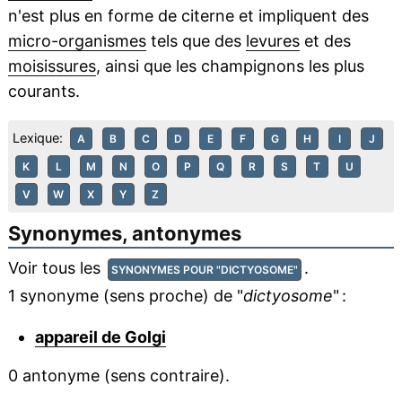
n'est plus en forme de citerne et impliquent des
micro-organismes
tels que des
levures
et des
moisissures
, ainsi que les champignons les plus
courants.
Lexique:
A
B
C
D
E
F
G
H
I
J
K
L
M
N
O
P
Q
R
S
T
U
V
W
X
Y
Z
Synonymes, antonymes
Voir tous les
.
SYNONYMES POUR "DICTYOSOME"
1 synonyme (sens proche) de "
dictyosome
" :
appareil de Golgi
0 antonyme (sens contraire).