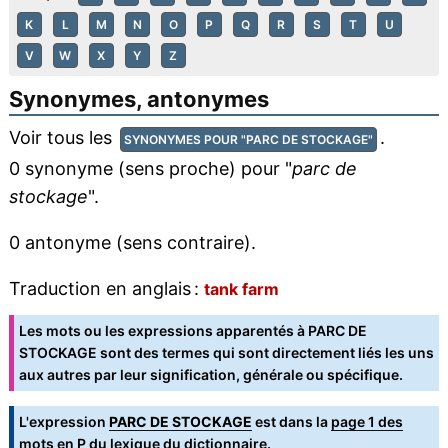
K
L
M
N
O
P
Q
R
S
T
U
V
W
X
Y
Z
Synonymes, antonymes
Voir tous les
.
SYNONYMES POUR "PARC DE STOCKAGE"
0 synonyme (sens proche) pour "
parc de
stockage
".
0 antonyme (sens contraire).
Traduction en anglais :
tank farm
Les mots ou les expressions apparentés à PARC DE
STOCKAGE sont des termes qui sont directement liés les uns
aux autres par leur signification, générale ou spécifique.
L'expression
PARC DE STOCKAGE
est dans la
page 1 des
mots en P
du lexique du dictionnaire.