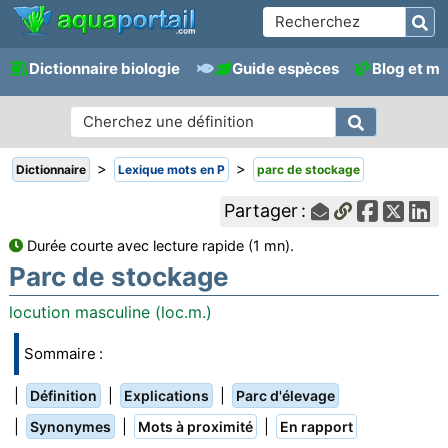
Dictionnaire biologie
Guide espèces
Blog et m
>
>
Dictionnaire
Lexique mots en P
parc de stockage
Partager :
Durée courte avec lecture rapide (1 mn).
Parc de stockage
locution masculine (loc.m.)
Sommaire :
|
|
|
Définition
Explications
Parc d'élevage
|
|
|
Synonymes
Mots à proximité
En rapport