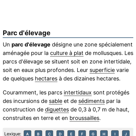
Parc d'élevage
Un
parc d'élevage
désigne une zone spécialement
aménagée pour la
culture à plat
de mollusques. Les
parcs d'élevage se situent soit en zone intertidale,
soit en eaux plus profondes. Leur
superficie
varie
de quelques
hectares
à des dizaines hectares.
Couramment, les parcs
intertidaux
sont protégés
des incursions de
sable
et de
sédiments
par la
construction de
diguettes
de 0,3 à 0,7 m de haut,
construites en terre et en
broussailles
.
Lexique:
A
B
C
D
E
F
G
H
I
J