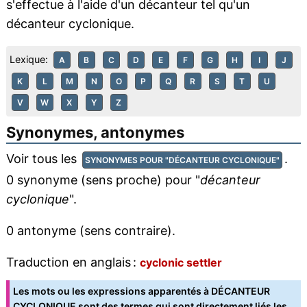
s'effectue à l'aide d'un décanteur tel qu'un
décanteur cyclonique.
Lexique:
A
B
C
D
E
F
G
H
I
J
K
L
M
N
O
P
Q
R
S
T
U
V
W
X
Y
Z
Synonymes, antonymes
Voir tous les
.
SYNONYMES POUR "DÉCANTEUR CYCLONIQUE"
0 synonyme (sens proche) pour "
décanteur
cyclonique
".
0 antonyme (sens contraire).
Traduction en anglais :
cyclonic settler
Les mots ou les expressions apparentés à DÉCANTEUR
CYCLONIQUE sont des termes qui sont directement liés les