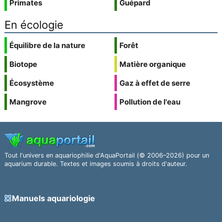
Primates
Guépard
En écologie
Équilibre de la nature
Forêt
Biotope
Matière organique
Écosystème
Gaz à effet de serre
Mangrove
Pollution de l'eau
Tout l'univers en aquariophilie d'AquaPortail (© 2006–2026) pour un
aquarium durable. Textes et images soumis à droits d'auteur.
Manuels aquariologie