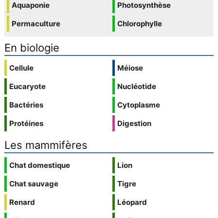
Aquaponie
Photosynthèse
Permaculture
Chlorophylle
En biologie
Cellule
Méiose
Eucaryote
Nucléotide
Bactéries
Cytoplasme
Protéines
Digestion
Les mammifères
Chat domestique
Lion
Chat sauvage
Tigre
Renard
Léopard