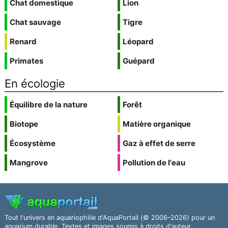
Chat domestique
Lion
Chat sauvage
Tigre
Renard
Léopard
Primates
Guépard
En écologie
Équilibre de la nature
Forêt
Biotope
Matière organique
Écosystème
Gaz à effet de serre
Mangrove
Pollution de l'eau
Tout l'univers en aquariophilie d'AquaPortail (© 2006–2026) pour un
aquarium durable. Textes et images soumis à droits d'auteur.