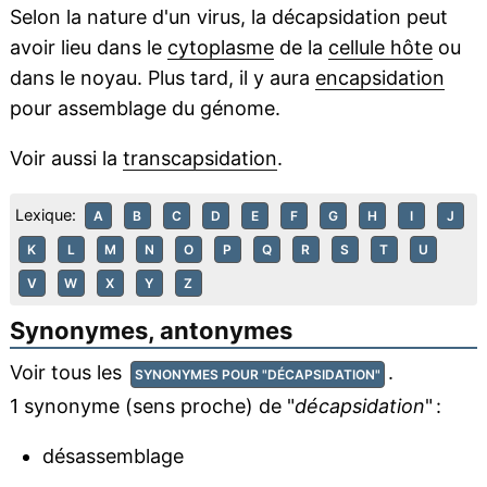
Selon la nature d'un virus, la décapsidation peut
avoir lieu dans le
cytoplasme
de la
cellule hôte
ou
dans le noyau. Plus tard, il y aura
encapsidation
pour assemblage du génome.
Voir aussi la
transcapsidation
.
Lexique:
A
B
C
D
E
F
G
H
I
J
K
L
M
N
O
P
Q
R
S
T
U
V
W
X
Y
Z
Synonymes, antonymes
Voir tous les
.
SYNONYMES POUR "DÉCAPSIDATION"
1 synonyme (sens proche) de "
décapsidation
" :
désassemblage