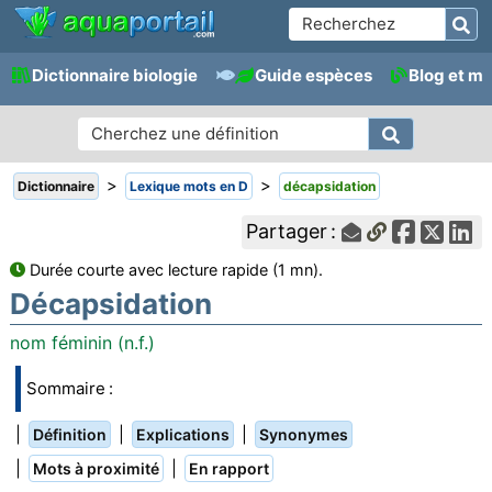
Dictionnaire biologie
Guide espèces
Blog et m
>
>
Dictionnaire
Lexique mots en D
décapsidation
Partager :
Durée courte avec lecture rapide (1 mn).
Décapsidation
nom féminin (n.f.)
Sommaire :
|
|
|
Définition
Explications
Synonymes
|
|
Mots à proximité
En rapport