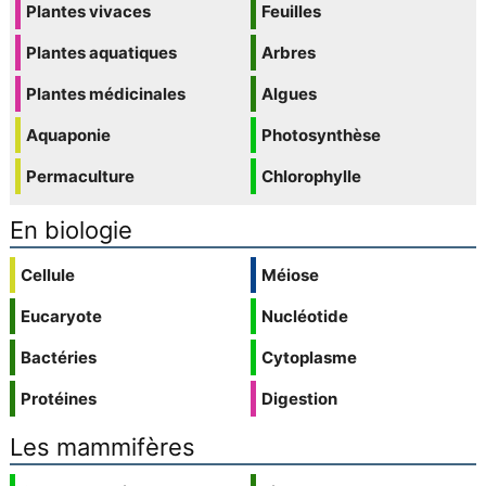
Plantes vivaces
Feuilles
Plantes aquatiques
Arbres
Plantes médicinales
Algues
Aquaponie
Photosynthèse
Permaculture
Chlorophylle
En biologie
Cellule
Méiose
Eucaryote
Nucléotide
Bactéries
Cytoplasme
Protéines
Digestion
Les mammifères