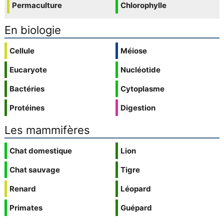
Permaculture
Chlorophylle
En biologie
Cellule
Méiose
Eucaryote
Nucléotide
Bactéries
Cytoplasme
Protéines
Digestion
Les mammifères
Chat domestique
Lion
Chat sauvage
Tigre
Renard
Léopard
Primates
Guépard