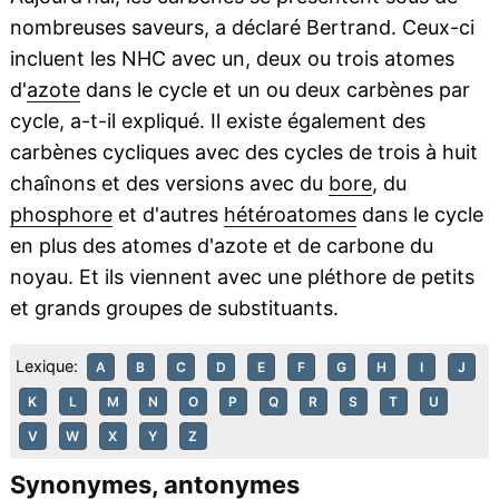
nombreuses saveurs, a déclaré Bertrand. Ceux-ci
incluent les NHC avec un, deux ou trois atomes
d'
azote
dans le cycle et un ou deux carbènes par
cycle, a-t-il expliqué. Il existe également des
carbènes cycliques avec des cycles de trois à huit
chaînons et des versions avec du
bore
, du
phosphore
et d'autres
hétéroatomes
dans le cycle
en plus des atomes d'azote et de carbone du
noyau. Et ils viennent avec une pléthore de petits
et grands groupes de substituants.
Lexique:
A
B
C
D
E
F
G
H
I
J
K
L
M
N
O
P
Q
R
S
T
U
V
W
X
Y
Z
Synonymes, antonymes