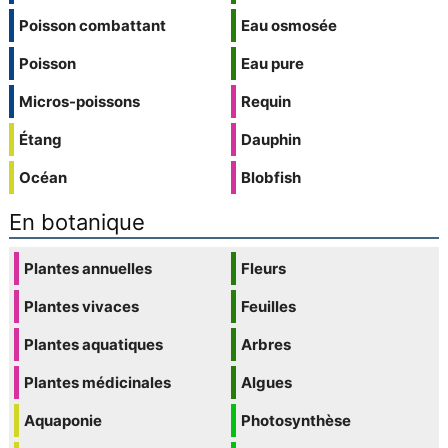
Poisson combattant
Eau osmosée
Poisson
Eau pure
Micros-poissons
Requin
Étang
Dauphin
Océan
Blobfish
En botanique
Plantes annuelles
Fleurs
Plantes vivaces
Feuilles
Plantes aquatiques
Arbres
Plantes médicinales
Algues
Aquaponie
Photosynthèse