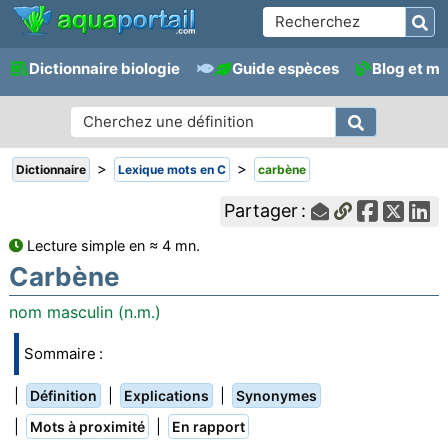
Dictionnaire biologie
Guide espèces
Blog et m
>
>
Dictionnaire
Lexique mots en C
carbène
Partager :
Lecture simple en ≈ 4 mn.
Carbène
nom masculin (n.m.)
Sommaire :
|
|
|
Définition
Explications
Synonymes
|
|
Mots à proximité
En rapport