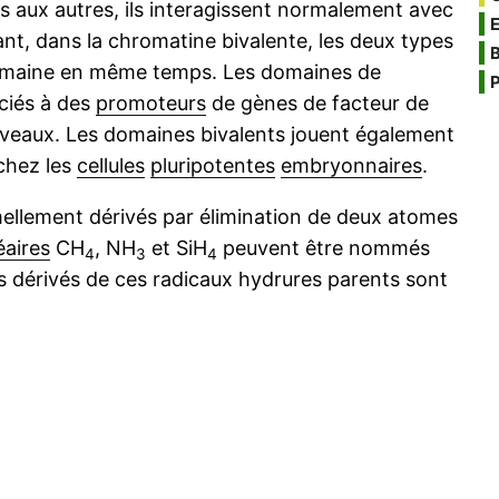
s aux autres, ils interagissent normalement avec
t, dans la chromatine bivalente, les deux types
B
domaine en même temps. Les domaines de
P
ciés à des
promoteurs
de gènes de facteur de
niveaux. Les domaines bivalents jouent également
chez les
cellules
pluripotentes
embryonnaires
.
mellement dérivés par élimination de deux atomes
aires
CH
, NH
et SiH
peuvent être nommés
4
3
4
es dérivés de ces radicaux hydrures parents sont