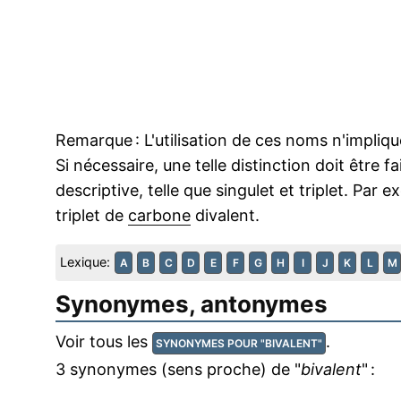
Remarque : L'utilisation de ces noms n'impliqu
Si nécessaire, une telle distinction doit être 
descriptive, telle que singulet et triplet. Par 
triplet de
carbone
divalent.
Lexique:
A
B
C
D
E
F
G
H
I
J
K
L
M
Synonymes, antonymes
Voir tous les
.
SYNONYMES POUR "BIVALENT"
3 synonymes (sens proche) de "
bivalent
" :