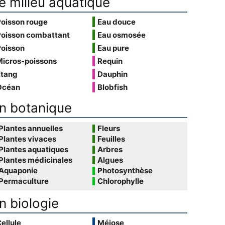
e milieu aquatique
Poisson rouge
Eau douce
Poisson combattant
Eau osmosée
Poisson
Eau pure
Micros-poissons
Requin
Étang
Dauphin
Océan
Blobfish
n botanique
Plantes annuelles
Fleurs
Plantes vivaces
Feuilles
Plantes aquatiques
Arbres
Plantes médicinales
Algues
Aquaponie
Photosynthèse
Permaculture
Chlorophylle
n biologie
ellule
Méiose