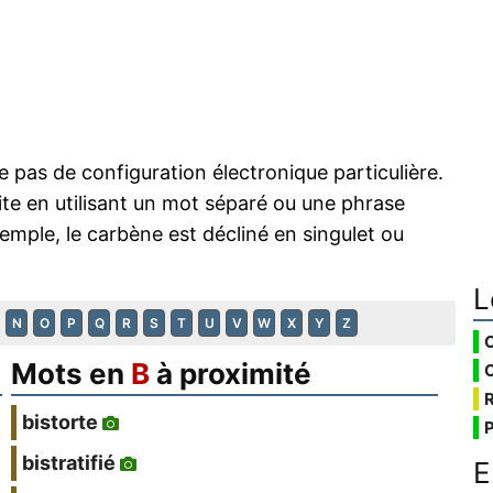
e pas de configuration électronique particulière.
faite en utilisant un mot séparé ou une phrase
exemple, le carbène est décliné en singulet ou
L
N
O
P
Q
R
S
T
U
V
W
X
Y
Z
Mots en
B
à proximité
bistorte
bistratifié
E