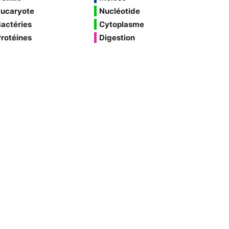
Eucaryote
Nucléotide
actéries
Cytoplasme
rotéines
Digestion