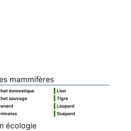
es mammifères
Chat domestique
Lion
Chat sauvage
Tigre
Renard
Léopard
Primates
Guépard
n écologie