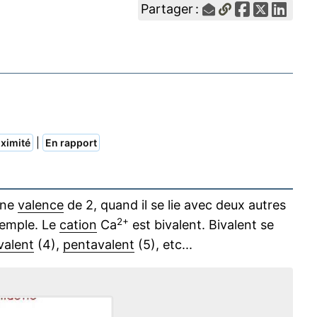
Partager :
|
ximité
En rapport
une
valence
de 2, quand il se lie avec deux autres
2+
xemple. Le
cation
Ca
est bivalent. Bivalent se
valent
(4),
pentavalent
(5), etc...