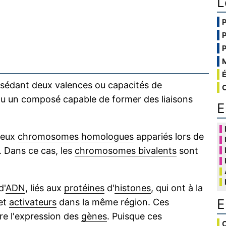
L
sédant deux valences ou capacités de
 ou un composé capable de former des liaisons
E
 deux
chromosomes
homologues
appariés lors de
. Dans ce cas, les
chromosomes bivalents
sont
d'
ADN
, liés aux
protéines
d'
histones
, qui ont à la
E
 et
activateurs
dans la même région. Ces
ire l'expression des
gènes
. Puisque ces
C