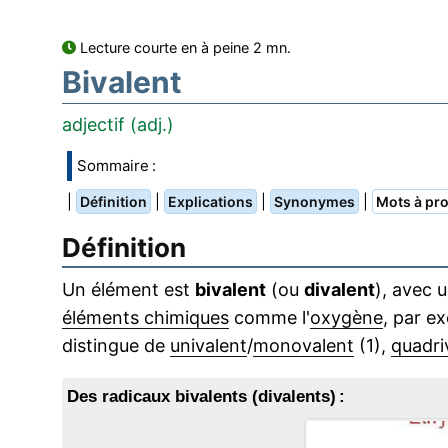
Lecture courte en à peine 2 mn.
Bivalent
adjectif (adj.)
Sommaire :
|
|
|
|
Définition
Explications
Synonymes
Mots à pro
Définition
Un élément est
bivalent
(ou
divalent
), avec 
éléments chimiques
comme l'
oxygène
, par e
distingue de
univalent
/
monovalent
(1),
quadri
Des radicaux bivalents (divalents) :