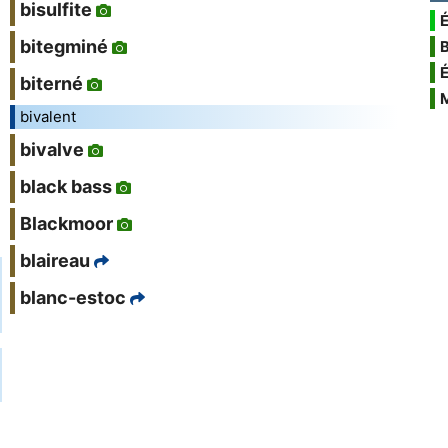
bisulfite
É
bitegminé
biterné
bivalent
bivalve
black bass
Blackmoor
blaireau
blanc-estoc