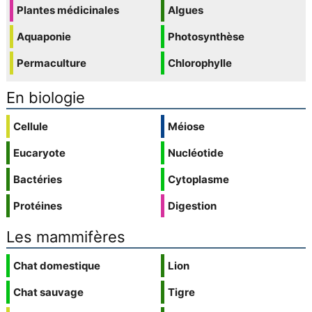
Plantes médicinales
Algues
Aquaponie
Photosynthèse
Permaculture
Chlorophylle
En biologie
Cellule
Méiose
Eucaryote
Nucléotide
Bactéries
Cytoplasme
Protéines
Digestion
Les mammifères
Chat domestique
Lion
Chat sauvage
Tigre