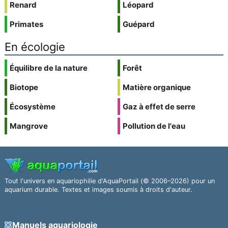
Renard
Léopard
Primates
Guépard
En écologie
Équilibre de la nature
Forêt
Biotope
Matière organique
Écosystème
Gaz à effet de serre
Mangrove
Pollution de l'eau
Tout l'univers en aquariophilie d'AquaPortail (© 2006–2026) pour un
aquarium durable. Textes et images soumis à droits d'auteur.
Manuels aquariologie