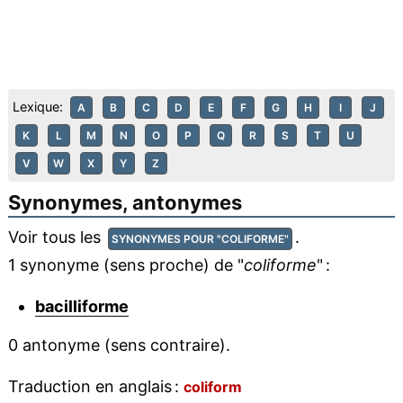
Lexique:
A
B
C
D
E
F
G
H
I
J
K
L
M
N
O
P
Q
R
S
T
U
V
W
X
Y
Z
Synonymes, antonymes
Voir tous les
.
SYNONYMES POUR "COLIFORME"
1 synonyme (sens proche) de "
coliforme
" :
bacilliforme
0 antonyme (sens contraire).
Traduction en anglais :
coliform