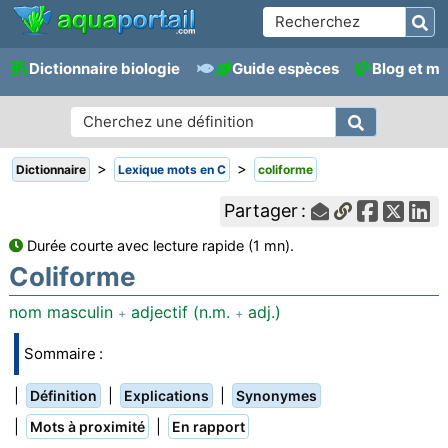
Dictionnaire biologie
Guide espèces
Blog et m
>
>
Dictionnaire
Lexique mots en C
coliforme
Partager :
Durée courte avec lecture rapide (1 mn).
Coliforme
nom masculin
adjectif (n.m.
adj.)
+
+
Sommaire :
|
|
|
Définition
Explications
Synonymes
|
|
Mots à proximité
En rapport