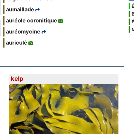
É
aumaillade
auréole coronitique
auréomycine
auriculé
kelp