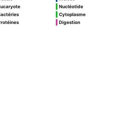
Eucaryote
Nucléotide
actéries
Cytoplasme
rotéines
Digestion