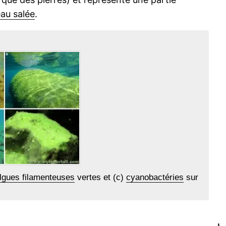
au salée
.
lgues filamenteuses
vertes et (c)
cyanobactéries
sur