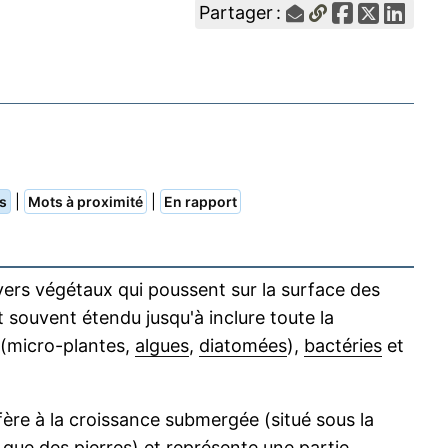
Partager :
|
|
s
Mots à proximité
En rapport
ers végétaux qui poussent sur la surface des
 souvent étendu jusqu'à inclure toute la
 (micro-plantes,
algues
,
diatomées
),
bactéries
et
fère à la croissance submergée (situé sous la
s que des pierres) et représente une partie