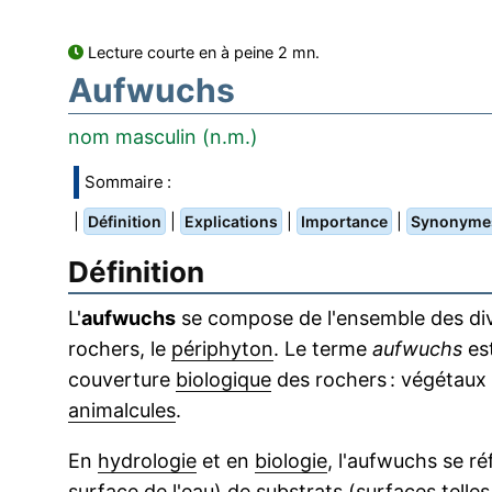
Lecture courte en à peine 2 mn.
Aufwuchs
nom masculin (n.m.)
Sommaire :
|
|
|
|
Définition
Explications
Importance
Synonyme
Définition
L'
aufwuchs
se compose de l'ensemble des div
rochers, le
périphyton
. Le terme
aufwuchs
est
couverture
biologique
des rochers : végétaux
animalcules
.
En
hydrologie
et en
biologie
, l'aufwuchs se ré
surface de l'eau) de substrats (surfaces telle