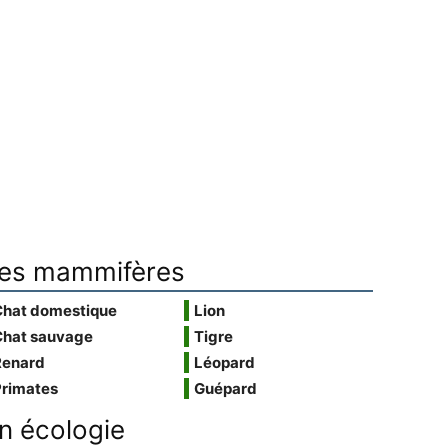
es mammifères
Chat domestique
Lion
Chat sauvage
Tigre
Renard
Léopard
Primates
Guépard
n écologie