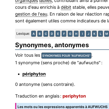
organiques
labiles
, contribuant ainsi à purifie
cours d'eau enrichis à
débit
stable, elles peuv
gestion de l'eau
. En raison de leur réaction 
sont également utiles comme indicateurs de 
Lexique:
A
B
C
D
E
F
G
H
I
J
K
L
M
Synonymes, antonymes
Voir tous les
.
SYNONYMES POUR "AUFWUCHS"
1 synonyme (sens proche) de "
aufwuchs
" :
périphyton
0 antonyme (sens contraire).
Traduction en anglais :
periphyton
Les mots ou les expressions apparentés à AUFWUCHS