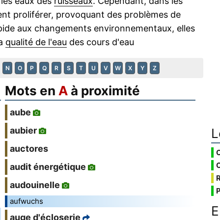
r les eaux des
ruisseaux
. Cependant, dans les
ent proliférer, provoquant des problèmes de
rapide aux changements environnementaux, elles
la
qualité de l'eau
des cours d'eau
N
O
P
Q
R
S
T
U
V
W
X
Y
Z
Mots en
A
à proximité
aube
aubier
L
auctores
audit énergétique
audouinelle
aufwuchs
E
auge d'écloserie