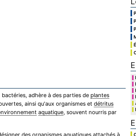
L
E
bactéries, adhère à des parties de
plantes
ouvertes, ainsi qu'aux organismes et
détritus
environnement
aquatique
, souvent nourris par
E
désigner des organismes aquatiques attachés à,
C