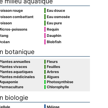
e milieu aquatique
Poisson rouge
Eau douce
Poisson combattant
Eau osmosée
Poisson
Eau pure
Micros-poissons
Requin
Étang
Dauphin
Océan
Blobfish
n botanique
Plantes annuelles
Fleurs
Plantes vivaces
Feuilles
Plantes aquatiques
Arbres
Plantes médicinales
Algues
Aquaponie
Photosynthèse
Permaculture
Chlorophylle
n biologie
ellule
Méiose