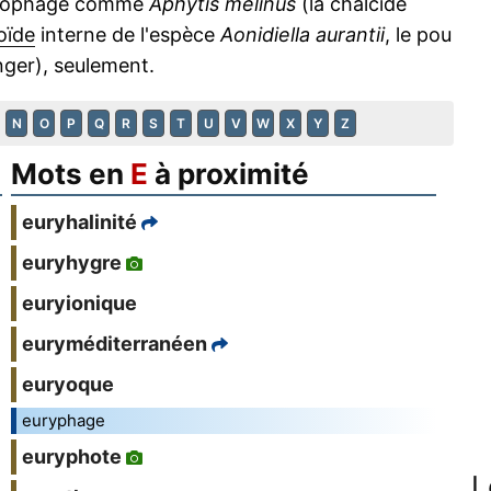
ténophage comme
Aphytis melinus
(la chalcide
oïde
interne de l'espèce
Aonidiella aurantii
, le pou
nger), seulement.
N
O
P
Q
R
S
T
U
V
W
X
Y
Z
Mots en
E
à proximité
euryhalinité
euryhygre
euryionique
euryméditerranéen
euryoque
euryphage
euryphote
L