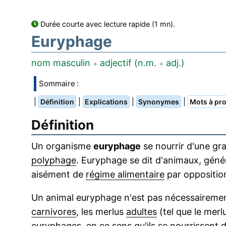
Durée courte avec lecture rapide (1 mn).
Euryphage
nom masculin
adjectif (n.m.
adj.)
+
+
Sommaire :
|
|
|
|
Définition
Explications
Synonymes
Mots à pro
Définition
Un organisme
euryphage
se nourrir d'une g
polyphage
. Euryphage se dit d'animaux, gén
aisément de
régime alimentaire
par oppositio
Un animal euryphage n'est pas nécessaireme
carnivores
, les merlus
adultes
(tel que le me
euryphages, en ce sens qu'ils se nourrissent 