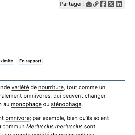
Partager :
|
ximité
En rapport
rande
variété
de
nourriture
, tout comme un
éralement omnivores, qui peuvent changer
n au
monophage
ou
sténophage
.
nt
omnivore
; par exemple, bien qu'ils soient
rlu commun
Merluccius merluccius
sont
d'une grande variété de
proies
actives,