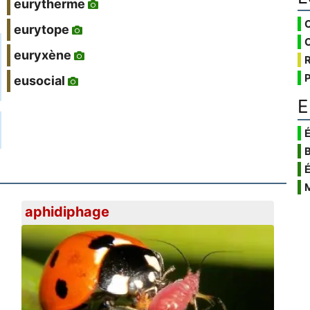
eurytherme
eurytope
euryxène
eusocial
E
É
aphidiphage