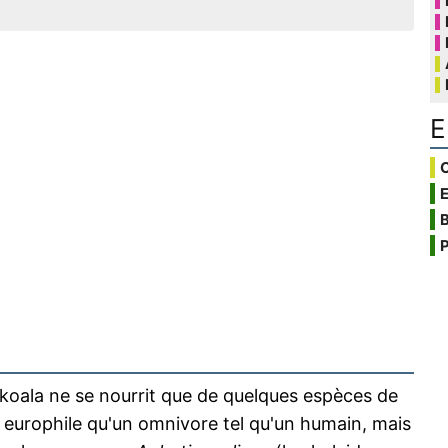
E
C
B
P
koala ne se nourrit que de quelques espèces de
 europhile qu'un omnivore tel qu'un humain, mais