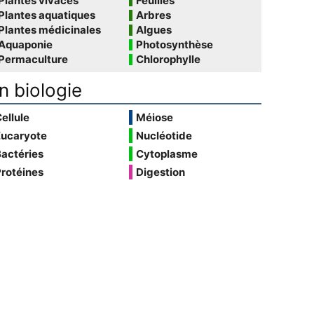
Plantes vivaces
Feuilles
Plantes aquatiques
Arbres
Plantes médicinales
Algues
Aquaponie
Photosynthèse
Permaculture
Chlorophylle
n biologie
ellule
Méiose
Eucaryote
Nucléotide
actéries
Cytoplasme
rotéines
Digestion