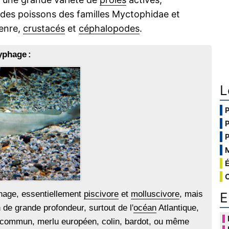
 des poissons des familles Myctophidae et
genre,
crustacés
et
céphalopodes
.
yphage :
L
hage, essentiellement
piscivore
et
molluscivore
, mais
E
de grande profondeur, surtout de l'
océan
Atlantique,
commun, merlu européen, colin, bardot, ou même