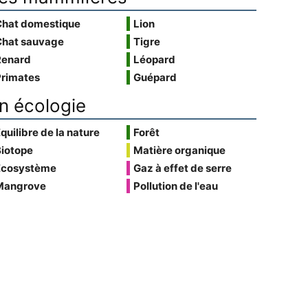
Chat domestique
Lion
Chat sauvage
Tigre
Renard
Léopard
Primates
Guépard
n écologie
quilibre de la nature
Forêt
Biotope
Matière organique
Écosystème
Gaz à effet de serre
Mangrove
Pollution de l'eau