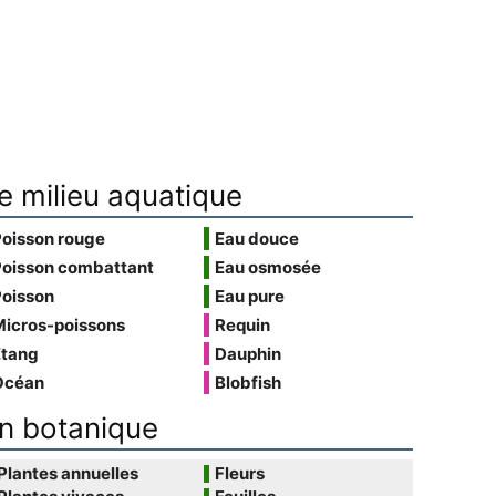
e milieu aquatique
Poisson rouge
Eau douce
Poisson combattant
Eau osmosée
Poisson
Eau pure
Micros-poissons
Requin
Étang
Dauphin
Océan
Blobfish
n botanique
Plantes annuelles
Fleurs