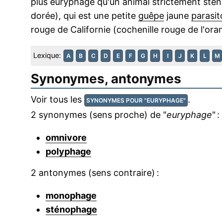
plus euryphage qu'un animal strictement s
dorée), qui est une petite
guêpe
jaune
parasit
rouge de Californie (cochenille rouge de l'ora
Lexique:
A
B
C
D
E
F
G
H
I
J
K
L
M
Synonymes, antonymes
Voir tous les
.
SYNONYMES POUR "EURYPHAGE"
2 synonymes (sens proche) de "
euryphage
" :
omnivore
polyphage
2 antonymes (sens contraire) :
monophage
sténophage