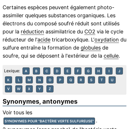
Certaines espèces peuvent également photo-
assimiler quelques substances organiques. Les
électrons du composé soufré réduit sont utilisés
pour la
réduction
assimilatrice du
CO2
via le cycle
réducteur de l'
acide
tricarboxylique. L'
oxydation
du
sulfure entraîne la formation de
globules
de
soufre, qui se déposent à l'extérieur de la
cellule
.
Lexique:
A
B
C
D
E
F
G
H
I
J
K
L
M
N
O
P
Q
R
S
T
U
V
W
X
Y
Z
Synonymes, antonymes
Voir tous les
.
SYNONYMES POUR "BACTÉRIE VERTE SULFUREUSE"