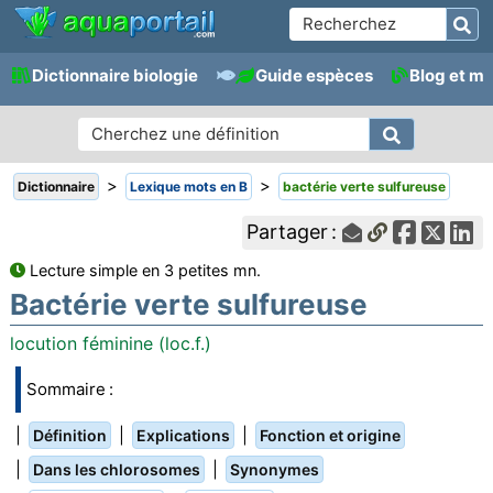
Dictionnaire biologie
Guide espèces
Blog et m
>
>
Dictionnaire
Lexique mots en B
bactérie verte sulfureuse
Partager :
Lecture simple en 3 petites mn.
Bactérie verte sulfureuse
locution féminine (loc.f.)
Sommaire :
|
|
|
Définition
Explications
Fonction et origine
|
|
Dans les chlorosomes
Synonymes