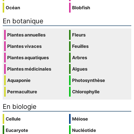
Océan
Blobfish
En botanique
Plantes annuelles
Fleurs
Plantes vivaces
Feuilles
Plantes aquatiques
Arbres
Plantes médicinales
Algues
Aquaponie
Photosynthèse
Permaculture
Chlorophylle
En biologie
Cellule
Méiose
Eucaryote
Nucléotide