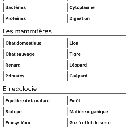
Bactéries
Cytoplasme
Protéines
Digestion
Les mammifères
Chat domestique
Lion
Chat sauvage
Tigre
Renard
Léopard
Primates
Guépard
En écologie
Équilibre de la nature
Forêt
Biotope
Matière organique
Écosystème
Gaz à effet de serre