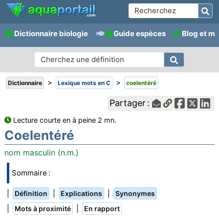
Dictionnaire biologie
Guide espèces
Blog et m
>
>
Dictionnaire
Lexique mots en C
coelentéré
Partager :
Lecture courte en à peine 2 mn.
Coelentéré
nom masculin (n.m.)
Sommaire :
|
|
|
Définition
Explications
Synonymes
|
|
Mots à proximité
En rapport