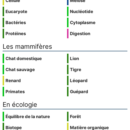
Cellule
Méiose
Eucaryote
Nucléotide
Bactéries
Cytoplasme
Protéines
Digestion
Les mammifères
Chat domestique
Lion
Chat sauvage
Tigre
Renard
Léopard
Primates
Guépard
En écologie
Équilibre de la nature
Forêt
Biotope
Matière organique