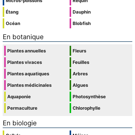
Micros-poissons
Requin
Étang
Dauphin
Océan
Blobfish
En botanique
Plantes annuelles
Fleurs
Plantes vivaces
Feuilles
Plantes aquatiques
Arbres
Plantes médicinales
Algues
Aquaponie
Photosynthèse
Permaculture
Chlorophylle
En biologie