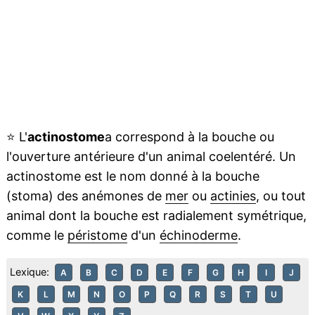
⭐
L'
actinostome
a correspond à la bouche ou
l'ouverture antérieure d'un animal coelentéré. Un
actinostome est le nom donné à la bouche
(stoma) des anémones de
mer
ou
actinies
, ou tout
animal dont la bouche est radialement symétrique,
comme le
péristome
d'un
échinoderme
.
Lexique:
A
B
C
D
E
F
G
H
I
J
K
L
M
N
O
P
Q
R
S
T
U