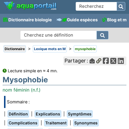
Dictionnaire biologie
Guide espèces
Blog et m
>
>
Dictionnaire
Lexique mots en M
mysophobie
Partager :
Lecture simple en ≈ 4 mn.
Mysophobie
nom féminin (n.f.)
Sommaire :
|
|
|
Définition
Explications
Symptômes
|
|
|
Complications
Traitement
Synonymes