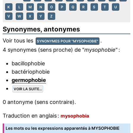
K
L
M
N
O
P
Q
R
S
T
U
V
W
X
Y
Z
Synonymes, antonymes
Voir tous les
.
SYNONYMES POUR "MYSOPHOBIE"
4 synonymes (sens proche) de "
mysophobie
" :
bacillophobie
bactériophobie
germophobie
VOIR LA SUITE...
0 antonyme (sens contraire).
Traduction en anglais :
mysophobia
Les mots ou les expressions apparentés à MYSOPHOBIE