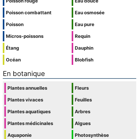
Poisson rouge
Eau douce
Poisson combattant
Eau osmosée
Poisson
Eau pure
Micros-poissons
Requin
Étang
Dauphin
Océan
Blobfish
En botanique
Plantes annuelles
Fleurs
Plantes vivaces
Feuilles
Plantes aquatiques
Arbres
Plantes médicinales
Algues
Aquaponie
Photosynthèse