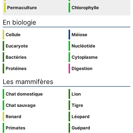
Permaculture
Chlorophylle
En biologie
Cellule
Méiose
Eucaryote
Nucléotide
Bactéries
Cytoplasme
Protéines
Digestion
Les mammifères
Chat domestique
Lion
Chat sauvage
Tigre
Renard
Léopard
Primates
Guépard