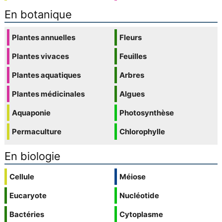
En botanique
Plantes annuelles
Fleurs
Plantes vivaces
Feuilles
Plantes aquatiques
Arbres
Plantes médicinales
Algues
Aquaponie
Photosynthèse
Permaculture
Chlorophylle
En biologie
Cellule
Méiose
Eucaryote
Nucléotide
Bactéries
Cytoplasme