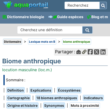
Dictionnaire biologie
Guide espèces
Blog et m
>
>
Dictionnaire
Lexique mots en B
biome anthropique
Partager :
Biome anthropique
locution masculine (loc.m.)
Sommaire :
|
|
|
Définition
Explications
Écosystèmes
|
|
|
Cartographie
18 biomes anthropiques
Indicateurs
|
|
|
Origine et histoire
Synonymes
Mots à proximité