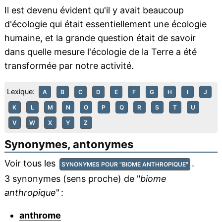
Il est devenu évident qu'il y avait beaucoup
d'écologie qui était essentiellement une écologie
humaine, et la grande question était de savoir
dans quelle mesure l'écologie de la Terre a été
transformée par notre activité.
Lexique:
A
B
C
D
E
F
G
H
I
J
K
L
M
N
O
P
Q
R
S
T
U
V
W
X
Y
Z
Synonymes, antonymes
Voir tous les
.
SYNONYMES POUR "BIOME ANTHROPIQUE"
3 synonymes (sens proche) de "
biome
anthropique
" :
anthrome