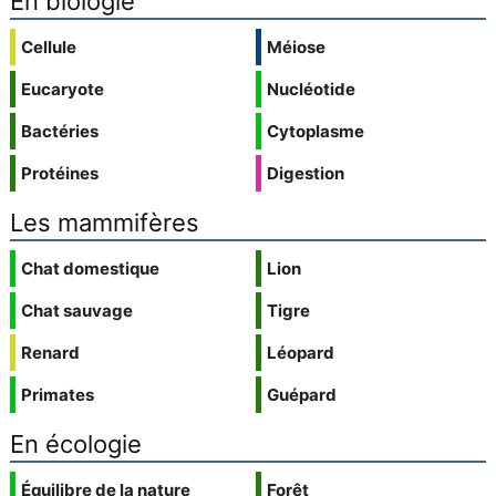
En biologie
Cellule
Méiose
Eucaryote
Nucléotide
Bactéries
Cytoplasme
Protéines
Digestion
Les mammifères
Chat domestique
Lion
Chat sauvage
Tigre
Renard
Léopard
Primates
Guépard
En écologie
Équilibre de la nature
Forêt