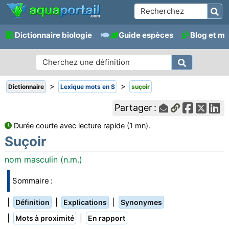
Dictionnaire biologie
Guide espèces
Blog et m
>
>
Dictionnaire
Lexique mots en S
suçoir
Partager :
Durée courte avec lecture rapide (1 mn).
Suçoir
nom masculin (n.m.)
Sommaire :
|
|
|
Définition
Explications
Synonymes
|
|
Mots à proximité
En rapport