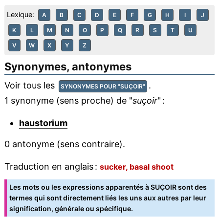
Lexique:
A
B
C
D
E
F
G
H
I
J
K
L
M
N
O
P
Q
R
S
T
U
V
W
X
Y
Z
Synonymes, antonymes
Voir tous les
.
SYNONYMES POUR "SUÇOIR"
1 synonyme (sens proche) de "
suçoir
" :
haustorium
0 antonyme (sens contraire).
Traduction en anglais :
sucker, basal shoot
Les mots ou les expressions apparentés à SUÇOIR sont des
termes qui sont directement liés les uns aux autres par leur
signification, générale ou spécifique.