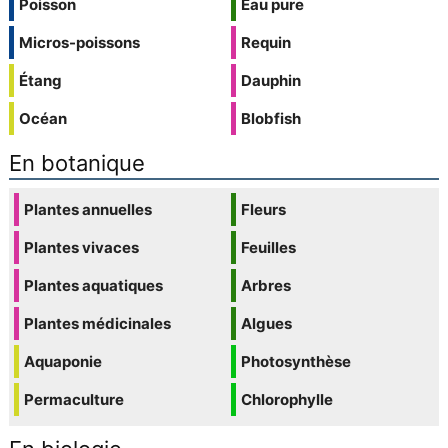
Poisson
Eau pure
Micros-poissons
Requin
Étang
Dauphin
Océan
Blobfish
En botanique
Plantes annuelles
Fleurs
Plantes vivaces
Feuilles
Plantes aquatiques
Arbres
Plantes médicinales
Algues
Aquaponie
Photosynthèse
Permaculture
Chlorophylle