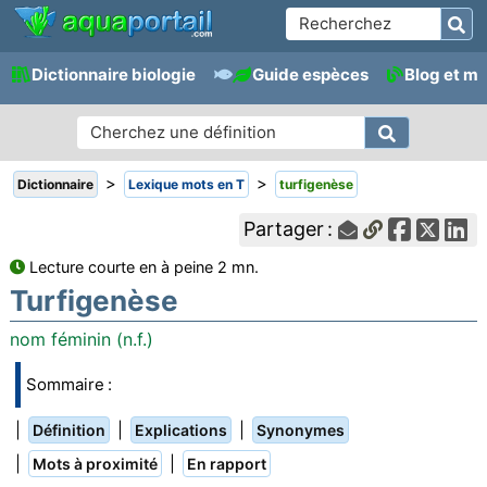
Dictionnaire biologie
Guide espèces
Blog et m
>
>
Dictionnaire
Lexique mots en T
turfigenèse
Partager :
Lecture courte en à peine 2 mn.
Turfigenèse
nom féminin (n.f.)
Sommaire :
|
|
|
Définition
Explications
Synonymes
|
|
Mots à proximité
En rapport