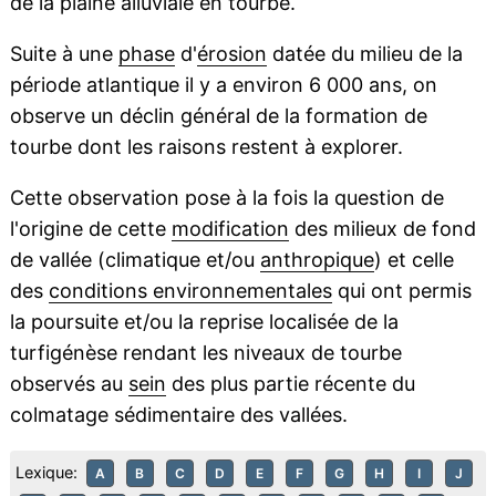
de la plaine alluviale en tourbe.
Suite à une
phase
d'
érosion
datée du milieu de la
période atlantique il y a environ 6 000 ans, on
observe un déclin général de la formation de
tourbe dont les raisons restent à explorer.
Cette observation pose à la fois la question de
l'origine de cette
modification
des milieux de fond
de vallée (climatique et/ou
anthropique
) et celle
des
conditions environnementales
qui ont permis
la poursuite et/ou la reprise localisée de la
turfigénèse rendant les niveaux de tourbe
observés au
sein
des plus partie récente du
colmatage sédimentaire des vallées.
Lexique:
A
B
C
D
E
F
G
H
I
J