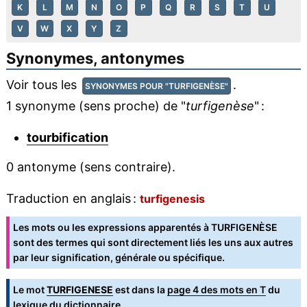
K
L
M
N
O
P
Q
R
S
T
U
V
W
X
Y
Z
Synonymes, antonymes
Voir tous les
.
SYNONYMES POUR "TURFIGENÈSE"
1 synonyme (sens proche) de "
turfigenèse
" :
tourbification
0 antonyme (sens contraire).
Traduction en anglais :
turfigenesis
Les mots ou les expressions apparentés à TURFIGENÈSE
sont des termes qui sont directement liés les uns aux autres
par leur signification, générale ou spécifique.
Le mot
TURFIGENESE
est dans la
page 4 des mots en T
du
lexique du dictionnaire.