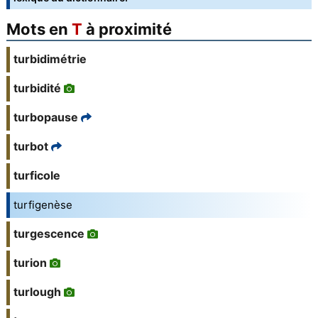
Mots en
T
à proximité
turbidimétrie
turbidité
turbopause
turbot
turficole
turfigenèse
turgescence
turion
turlough