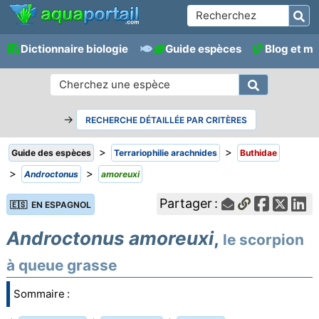
Dictionnaire biologie
Guide espèces
Blog et m
→
RECHERCHE DÉTAILLÉE PAR CRITÈRES
>
>
Guide des espèces
Terrariophilie arachnides
Buthidae
>
>
Androctonus
amoreuxi
Partager :
🇪🇸 EN ESPAGNOL
Androctonus amoreuxi
,
le scorpion
à queue grasse
Sommaire :