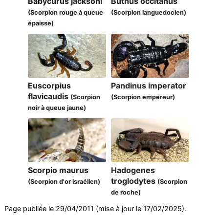
Babycurus jacksoni
Buthus occitanus
(Scorpion rouge à queue
(Scorpion languedocien)
épaisse)
Euscorpius
Pandinus imperator
flavicaudis
(Scorpion
(Scorpion empereur)
noir à queue jaune)
Scorpio maurus
Hadogenes
troglodytes
(Scorpion d'or israélien)
(Scorpion
de roche)
Page publiée le 29/04/2011 (mise à jour le 17/02/2025).