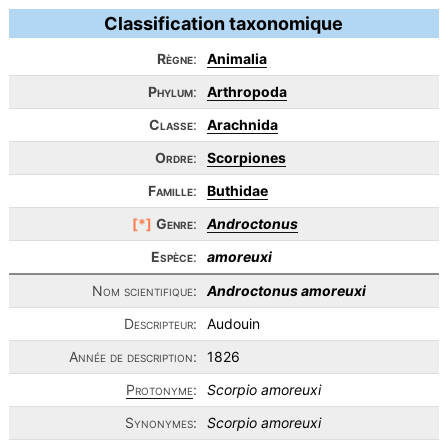
Classification taxonomique
Règne
:
Animalia
Phylum
:
Arthropoda
Classe
:
Arachnida
Ordre
:
Scorpiones
Famille
:
Buthidae
[*]
Genre
:
Androctonus
Espèce
:
amoreuxi
Nom scientifique:
Androctonus amoreuxi
Descripteur:
Audouin
Année de description:
1826
Protonyme
:
Scorpio amoreuxi
Synonymes:
Scorpio amoreuxi