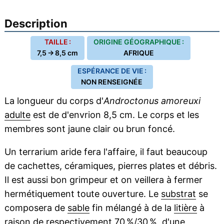
Description
TAILLE :
ORIGINE GÉOGRAPHIQUE :
7,5 → 8,5 cm
AFRIQUE
ESPÉRANCE DE VIE :
NON RENSEIGNÉE
La longueur du corps d'
Androctonus amoreuxi
adulte
est de d'envrion 8,5 cm. Le corps et les
membres sont jaune clair ou brun foncé.
Un terrarium aride fera l'affaire, il faut beaucoup
de cachettes, céramiques, pierres plates et débris.
Il est aussi bon grimpeur et on veillera à fermer
hermétiquement toute ouverture. Le
substrat
se
composera de
sable
fin mélangé à de la
litière
à
raison de respectivement 70 %/30 %, d'une