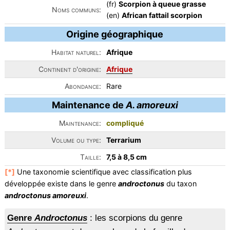
(fr)
Scorpion à queue grasse
Noms communs:
(en)
African fattail scorpion
Origine géographique
Habitat naturel:
Afrique
Continent d'origine:
Afrique
Abondance:
Rare
Maintenance de
A. amoreuxi
Maintenance:
compliqué
Volume ou type:
Terrarium
Taille:
7,5 à 8,5 cm
[*]
Une taxonomie scientifique avec classification plus
développée existe dans le genre
androctonus
du taxon
androctonus amoreuxi
.
Genre
Androctonus
: les scorpions du genre