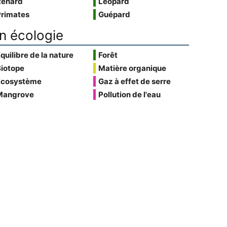
Renard
Léopard
Primates
Guépard
n écologie
quilibre de la nature
Forêt
Biotope
Matière organique
Écosystème
Gaz à effet de serre
Mangrove
Pollution de l'eau