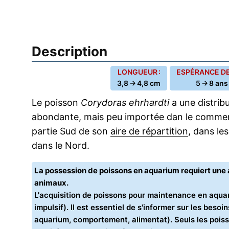
Description
LONGUEUR :
ESPÉRANCE DE 
3,8 → 4,8 cm
5 → 8 ans
Le poisson
Corydoras ehrhardti
a une distrib
abondante, mais peu importée dan le comm
partie Sud de son
aire de répartition
, dans le
dans le Nord.
La possession de poissons en aquarium requiert un
animaux.
L'acquisition de poissons pour maintenance en aquar
impulsif). Il est essentiel de s'informer sur les bes
aquarium, comportement, alimentat). Seuls les poiss