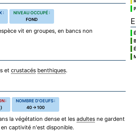
 :
NIVEAU OCCUPÉ :
E
FOND
espèce vit en groupes, en bancs non
É
rs et
crustacés
benthiques
.
N :
NOMBRE D'OEUFS :
E
)
40 → 100
ns la végétation dense et les
adultes
ne gardent
en captivité n'est disponible.