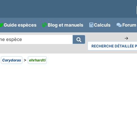
Guide espèces
Blog et manuels
Calculs
Forum 
→
RECHERCHE DÉTAILLÉE 
>
>
Corydoras
ehrhardti