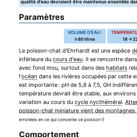
qualité d'eau devraient être maintenus ensemble d
Paramètres
VOLUME D'EAU :
TEMPÉRATUR
≥ 80 litres
18 → 2
Le poisson-chat d'Ehrhardt est une espèce
d
inférieure du
cours d'eau
. Il se rencontre dans
avec fond mou, surtout dans des
habitats
rel
l'
océan
dans les rivières occupées par cette es
est importante : pH de 5,8 à 7,5, GH indifféren
température devrait être stable, aux environs
variation au cours du
cycle nycthéméral
.
Atte
poisson-chat miniature vient des montagnes
erronées en ce qui concerne ce poisson !)
Comportement