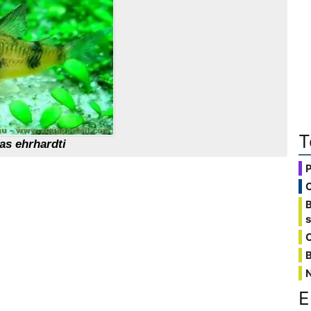
T
as ehrhardti
C
B
E