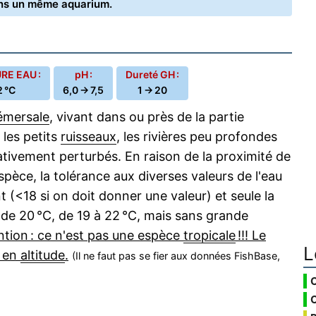
ans un même aquarium.
E EAU :
pH :
Dureté GH :
2 °C
6,0 → 7,5
1 → 20
émersale
, vivant dans ou près de la partie
 les petits
ruisseaux
, les rivières peu profondes
ativement perturbés. En raison de la proximité de
pèce, la tolérance aux diverses valeurs de l'eau
t (<18 si on doit donner une valeur) et seule la
 de 20 °C, de 19 à 22 °C, mais sans grande
ntion : ce n'est pas une espèce
tropicale
!!! Le
L
, en
altitude
.
(Il ne faut pas se fier aux données FishBase,