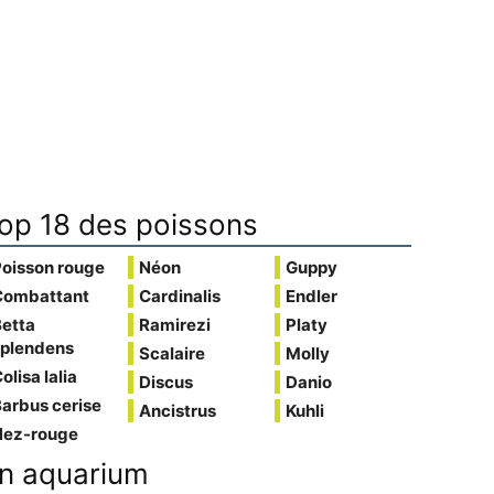
op 18 des poissons
Poisson rouge
Néon
Guppy
Combattant
Cardinalis
Endler
Betta
Ramirezi
Platy
splendens
Scalaire
Molly
olisa lalia
Discus
Danio
arbus cerise
Ancistrus
Kuhli
Nez-rouge
n aquarium