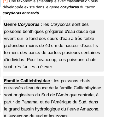
[*]
Une taxonomie scientifique avec classification plus
développée existe dans le genre
corydoras
du taxon
corydoras ehrhardti
.
Genre
Corydoras
: les
Corydoras
sont des
poissons benthiques grégaires d'eau douce qui
vivent sur le fond des cours d'eau à très faible
profondeur moins de 40 cm de hauteur d'eau. Ils
forment des bancs de parfois plusieurs centaines
d'individus. Pour beaucoup, ces poissons chats
sont très faciles à élever...
Famille Callichthyidae
: les poissons chats
cuirassés d'eau douce de la famille Callichthyidae
sont originaires du Sud de l'Amérique centrale, à
partir de Panama, et de l'Amérique du Sud, dans
le grand bassin hydrologique du fleuve Amazone,
à l'exception du sud et les zones...