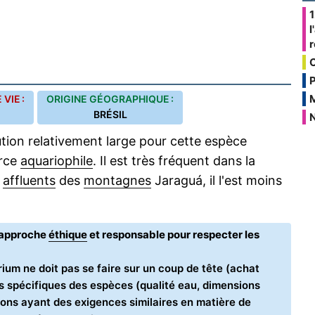
1
l
P
VIE :
ORIGINE GÉOGRAPHIQUE :
BRÉSIL
N
ution relativement large pour cette espèce
erce
aquariophile
. Il est très fréquent dans la
s
affluents
des
montagnes
Jaraguá, il l'est moins
e approche
éthique
et responsable pour respecter les
ium ne doit pas se faire sur un coup de tête (achat
oins spécifiques des espèces (qualité eau, dimensions
ons ayant des exigences similaires en matière de