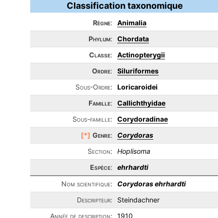
Classification taxonomique
Règne
:
Animalia
Phylum
:
Chordata
Classe
:
Actinopterygii
Ordre
:
Siluriformes
Sous-Ordre:
Loricaroidei
Famille
:
Callichthyidae
Sous-famille:
Corydoradinae
[*]
Genre
:
Corydoras
Section:
Hoplisoma
Espèce
:
ehrhardti
Nom scientifique:
Corydoras ehrhardti
Descripteur:
Steindachner
Année de description:
1910