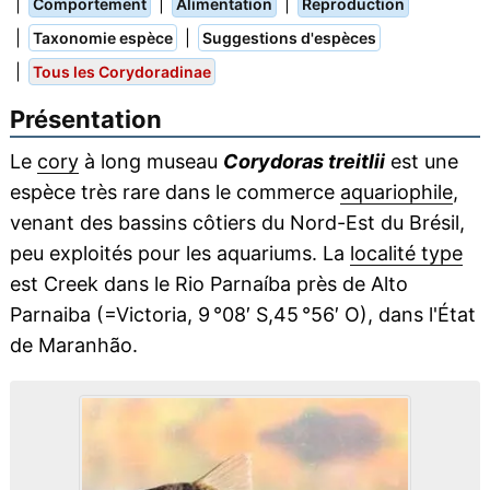
|
|
|
Comportement
Alimentation
Reproduction
|
|
Taxonomie espèce
Suggestions d'espèces
|
Tous les Corydoradinae
Présentation
Le
cory
à long museau
Corydoras treitlii
est une
espèce très rare dans le commerce
aquariophile
,
venant des bassins côtiers du Nord-Est du Brésil,
peu exploités pour les aquariums. La
localité type
est Creek dans le Rio Parnaíba près de Alto
Parnaiba (=Victoria, 9 °08′ S,45 °56′ O), dans l'État
de Maranhão.