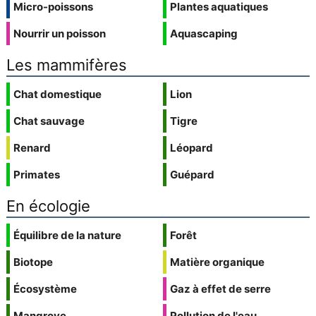
Micro-poissons
Plantes aquatiques
Nourrir un poisson
Aquascaping
Les mammifères
Chat domestique
Lion
Chat sauvage
Tigre
Renard
Léopard
Primates
Guépard
En écologie
Équilibre de la nature
Forêt
Biotope
Matière organique
Écosystème
Gaz à effet de serre
Mangrove
Pollution de l'eau