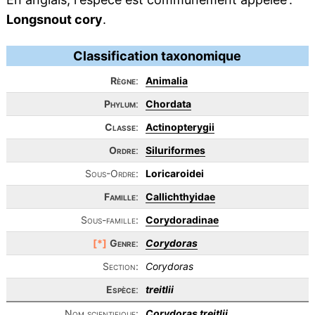
Longsnout cory
.
Classification taxonomique
Règne
:
Animalia
Phylum
:
Chordata
Classe
:
Actinopterygii
Ordre
:
Siluriformes
Sous-Ordre:
Loricaroidei
Famille
:
Callichthyidae
Sous-famille:
Corydoradinae
[*]
Genre
:
Corydoras
Section:
Corydoras
Espèce
:
treitlii
Nom scientifique:
Corydoras treitlii