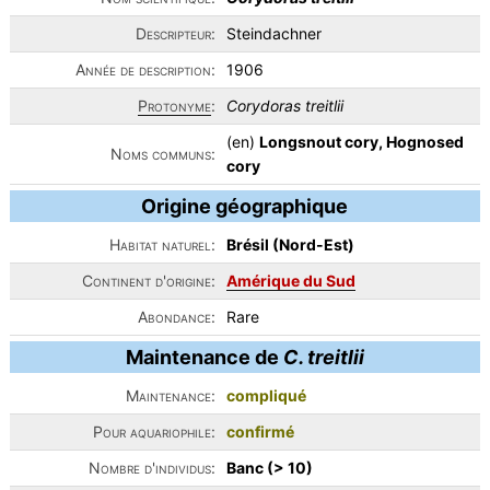
Descripteur:
Steindachner
Année de description:
1906
Protonyme
:
Corydoras treitlii
(en)
Longsnout cory, Hognosed
Noms communs:
cory
Origine géographique
Habitat naturel:
Brésil (Nord-Est)
Continent d'origine:
Amérique du Sud
Abondance:
Rare
Maintenance de
C. treitlii
Maintenance:
compliqué
Pour aquariophile:
confirmé
Nombre d'individus:
Banc (> 10)