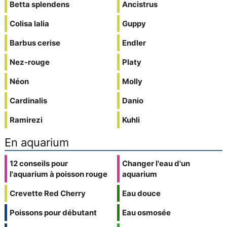
Betta splendens
Ancistrus
Colisa lalia
Guppy
Barbus cerise
Endler
Nez-rouge
Platy
Néon
Molly
Cardinalis
Danio
Ramirezi
Kuhli
En aquarium
12 conseils pour
Changer l'eau d'un
l'aquarium à poisson rouge
aquarium
Crevette Red Cherry
Eau douce
Poissons pour débutant
Eau osmosée