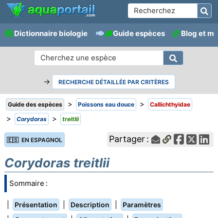
Dictionnaire biologie
Guide espèces
Blog et m
→
RECHERCHE DÉTAILLÉE PAR CRITÈRES
>
>
Guide des espèces
Poissons eau douce
Callichthyidae
>
>
Corydoras
treitlii
Partager :
🇪🇸 EN ESPAGNOL
Corydoras treitlii
Sommaire :
|
|
|
Présentation
Description
Paramètres