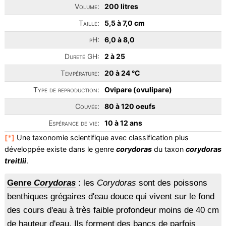
Volume:
200 litres
Taille:
5,5 à 7,0 cm
pH:
6,0 à 8,0
Dureté GH:
2 à 25
Température:
20 à 24 °C
Type de reproduction:
Ovipare (ovulipare)
Couvée:
80 à 120 oeufs
Espérance de vie:
10 à 12 ans
[*]
Une taxonomie scientifique avec classification plus
développée existe dans le genre
corydoras
du taxon
corydoras
treitlii
.
Genre
Corydoras
: les
Corydoras
sont des poissons
benthiques grégaires d'eau douce qui vivent sur le fond
des cours d'eau à très faible profondeur moins de 40 cm
de hauteur d'eau. Ils forment des bancs de parfois