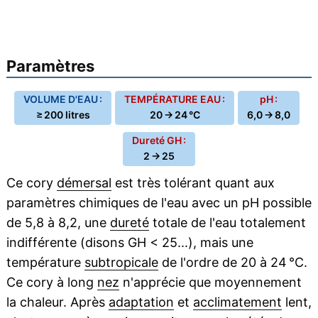
Paramètres
VOLUME D'EAU :
TEMPÉRATURE EAU :
pH :
≥ 200 litres
20 → 24 °C
6,0 → 8,0
Dureté GH :
2 → 25
Ce cory
démersal
est très tolérant quant aux
paramètres chimiques de l'eau avec un pH possible
de 5,8 à 8,2, une
dureté
totale de l'eau totalement
indifférente (disons GH < 25...), mais une
température
subtropicale
de l'ordre de 20 à 24 °C.
Ce cory à long
nez
n'apprécie que moyennement
la chaleur. Après
adaptation
et
acclimatement
lent,