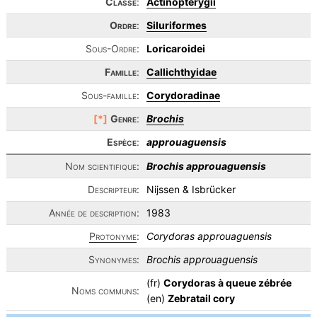
Classe
:
Actinopterygii
Ordre
:
Siluriformes
Sous-Ordre:
Loricaroidei
Famille
:
Callichthyidae
Sous-famille:
Corydoradinae
[*]
Genre
:
Brochis
Espèce
:
approuaguensis
Nom scientifique:
Brochis approuaguensis
Descripteur:
Nijssen & Isbrücker
Année de description:
1983
Protonyme
:
Corydoras approuaguensis
Synonymes:
Brochis approuaguensis
(fr)
Corydoras à queue zébrée
Noms communs:
(en)
Zebratail cory