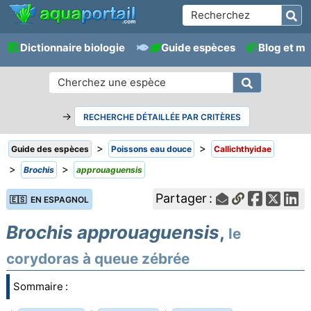
Dictionnaire biologie
Guide espèces
Blog et m
→
RECHERCHE DÉTAILLÉE PAR CRITÈRES
>
>
Guide des espèces
Poissons eau douce
Callichthyidae
>
>
Brochis
approuaguensis
Partager :
🇪🇸 EN ESPAGNOL
Brochis approuaguensis
,
le
corydoras à queue zébrée
Sommaire :