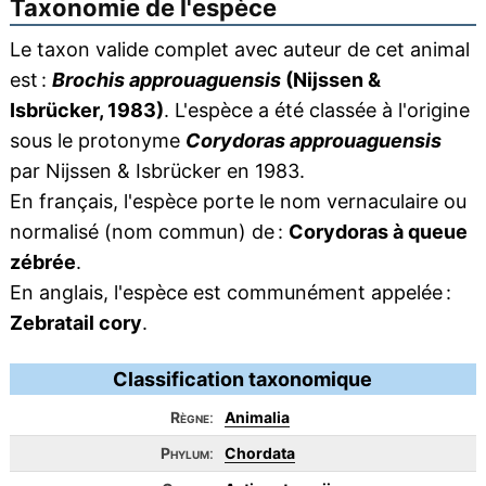
Taxonomie de l'espèce
Le taxon valide complet avec auteur de cet animal
est :
Brochis approuaguensis
(Nijssen &
Isbrücker, 1983)
. L'espèce a été classée à l'origine
sous le protonyme
Corydoras approuaguensis
par Nijssen & Isbrücker en 1983.
En français, l'espèce porte le nom vernaculaire ou
normalisé (nom commun) de :
Corydoras à queue
zébrée
.
En anglais, l'espèce est communément appelée :
Zebratail cory
.
Classification taxonomique
Règne
:
Animalia
Phylum
:
Chordata