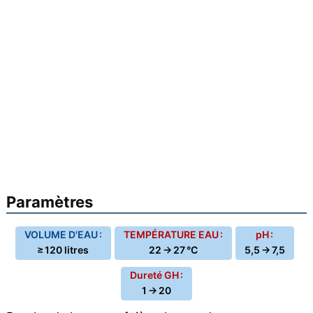
Paramètres
VOLUME D'EAU :
TEMPÉRATURE EAU :
pH :
≥ 120 litres
22 → 27 °C
5,5 → 7,5
Dureté GH :
1 → 20