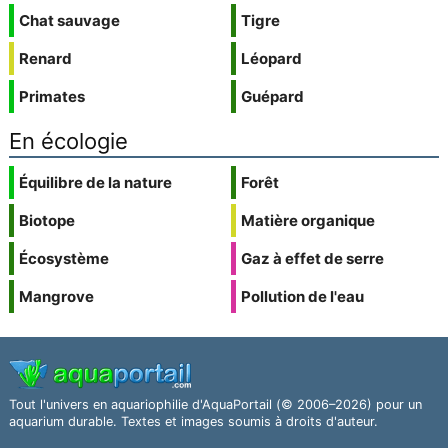
Chat sauvage
Tigre
Renard
Léopard
Primates
Guépard
En écologie
Équilibre de la nature
Forêt
Biotope
Matière organique
Écosystème
Gaz à effet de serre
Mangrove
Pollution de l'eau
Tout l'univers en aquariophilie d'AquaPortail (© 2006–2026) pour un
aquarium durable. Textes et images soumis à droits d'auteur.