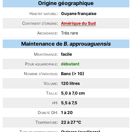
Origine géographique
Habitat naturel:
Guyane française
Continent d'origine:
Amérique du Sud
Abondance:
Très rare
Maintenance de
B. approuaguensis
Maintenance:
facile
Pour aquariophile:
débutant
Nombre d'individus:
Banc (> 10)
Volume:
120 litres
Taille:
5,0 à 7,0 cm
pH:
5,5 à 7,5
Dureté GH:
1 à 20
Température:
22 à 27 °C
Type de reproduction:
Ovipare (ovulipare)