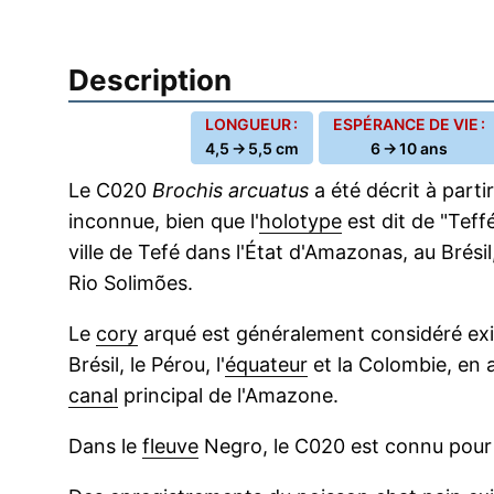
Description
LONGUEUR :
ESPÉRANCE DE VIE :
4,5 → 5,5 cm
6 → 10 ans
Le C020
Brochis arcuatus
a été décrit à part
inconnue, bien que l'
holotype
est dit de "Teff
ville de Tefé dans l'État d'Amazonas, au Brési
Rio Solimões.
Le
cory
arqué est généralement considéré exi
Brésil, le Pérou, l'
équateur
et la Colombie, en
canal
principal de l'Amazone.
Dans le
fleuve
Negro, le C020 est connu pour 