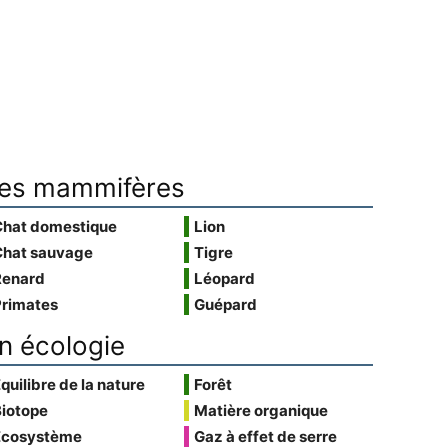
es mammifères
Chat domestique
Lion
Chat sauvage
Tigre
Renard
Léopard
Primates
Guépard
n écologie
quilibre de la nature
Forêt
Biotope
Matière organique
Écosystème
Gaz à effet de serre