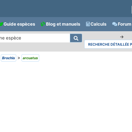
Guide espèces
Blog et manuels
Calculs
Forum 
→
RECHERCHE DÉTAILLÉE 
>
>
Brochis
arcuatus