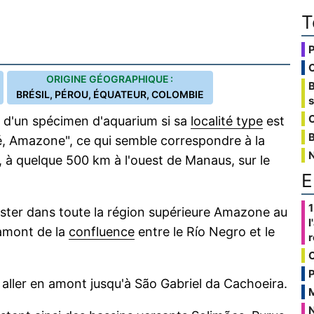
T
ORIGINE GÉOGRAPHIQUE :
BRÉSIL, PÉROU, ÉQUATEUR, COLOMBIE
C
ir d'un spécimen d'aquarium si sa
localité type
est
B
é, Amazone", ce qui semble correspondre à la
l, à quelque 500 km à l'ouest de Manaus, sur le
E
1
ster dans toute la région supérieure Amazone au
l
 amont de la
confluence
entre le Río Negro et le
P
aller en amont jusqu'à São Gabriel da Cachoeira.
N