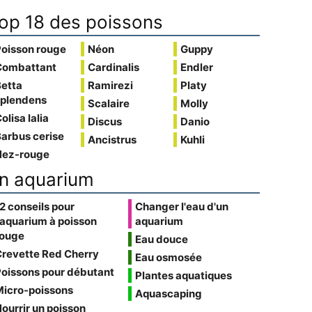
op 18 des poissons
Poisson rouge
Néon
Guppy
Combattant
Cardinalis
Endler
Betta
Ramirezi
Platy
splendens
Scalaire
Molly
olisa lalia
Discus
Danio
arbus cerise
Ancistrus
Kuhli
Nez-rouge
n aquarium
2 conseils pour
Changer l'eau d'un
'aquarium à poisson
aquarium
rouge
Eau douce
Crevette Red Cherry
Eau osmosée
oissons pour débutant
Plantes aquatiques
Micro-poissons
Aquascaping
ourrir un poisson