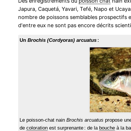
Des enregistrements du
poisson chat
nain exi
Japura, Caquetá, Yavari, Tefé, Napo et Ucayali
nombre de poissons semblables prospectifs ex
d'entre eux ne sont pas encore décrits scient
Un
Brochis (Cordyoras) arcuatus
:
Le poisson-chat nain
Brochis arcuatus
propose une 
de
coloration
est surprenante : de la
bouche
à la ba