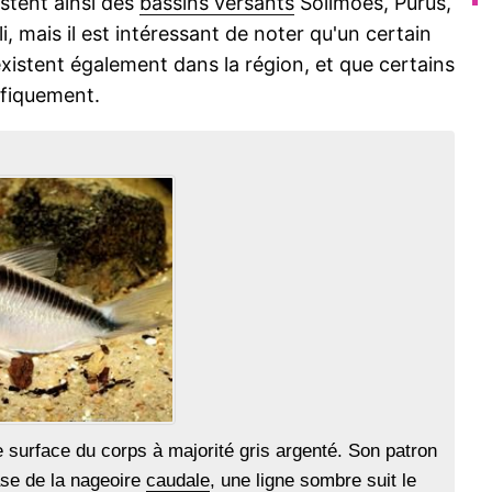
stent ainsi des
bassins versants
Solimões, Purus,
, mais il est intéressant de noter qu'un certain
istent également dans la région, et que certains
ifiquement.
surface du corps à majorité gris argenté. Son patron
se de la nageoire
caudale
, une ligne sombre suit le