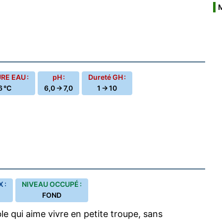
E EAU :
pH :
Dureté GH :
6 °C
6,0 → 7,0
1 → 10
 :
NIVEAU OCCUPÉ :
FOND
le qui aime vivre en petite troupe, sans