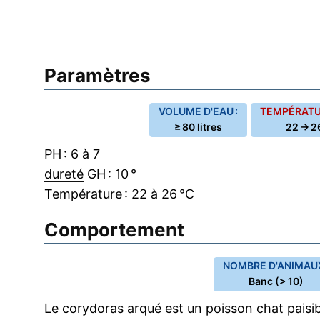
Paramètres
VOLUME D'EAU :
TEMPÉRATUR
≥ 80 litres
22 → 2
PH : 6 à 7
dureté
GH : 10 °
Température : 22 à 26 °C
Comportement
NOMBRE D'ANIMAUX
Banc (> 10)
Le corydoras arqué est un poisson chat paisib