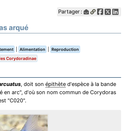
Partager :
as arqué
|
|
tement
Alimentation
Reproduction
les Corydoradinae
arcuatus
, doit son
épithète
d'espèce à la bande
rbé en arc", d'où son nom commun de Corydoras
est "C020".