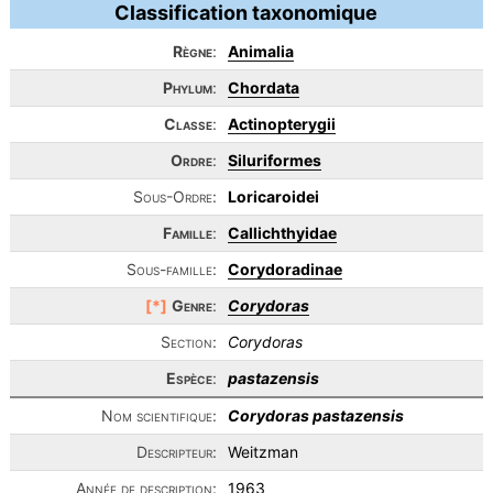
Classification taxonomique
Règne
:
Animalia
Phylum
:
Chordata
Classe
:
Actinopterygii
Ordre
:
Siluriformes
Sous-Ordre:
Loricaroidei
Famille
:
Callichthyidae
Sous-famille:
Corydoradinae
[*]
Genre
:
Corydoras
Section:
Corydoras
Espèce
:
pastazensis
Nom scientifique:
Corydoras pastazensis
Descripteur:
Weitzman
Année de description:
1963