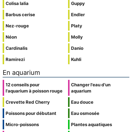
Colisa lalia
Guppy
Barbus cerise
Endler
Nez-rouge
Platy
Néon
Molly
Cardinalis
Danio
Ramirezi
Kuhli
En aquarium
12 conseils pour
Changer l'eau d'un
l'aquarium à poisson rouge
aquarium
Crevette Red Cherry
Eau douce
Poissons pour débutant
Eau osmosée
Micro-poissons
Plantes aquatiques