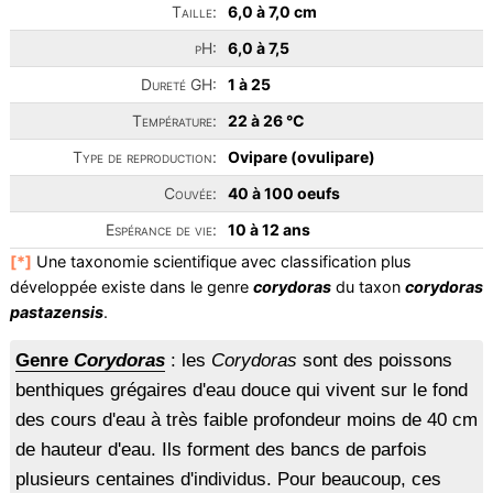
Taille:
6,0 à 7,0 cm
pH:
6,0 à 7,5
Dureté GH:
1 à 25
Température:
22 à 26 °C
Type de reproduction:
Ovipare (ovulipare)
Couvée:
40 à 100 oeufs
Espérance de vie:
10 à 12 ans
[*]
Une taxonomie scientifique avec classification plus
développée existe dans le genre
corydoras
du taxon
corydoras
pastazensis
.
Genre
Corydoras
: les
Corydoras
sont des poissons
benthiques grégaires d'eau douce qui vivent sur le fond
des cours d'eau à très faible profondeur moins de 40 cm
de hauteur d'eau. Ils forment des bancs de parfois
plusieurs centaines d'individus. Pour beaucoup, ces