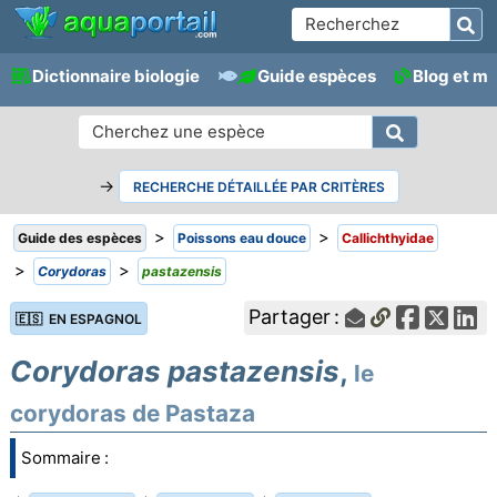
Dictionnaire biologie
Guide espèces
Blog et m
→
RECHERCHE DÉTAILLÉE PAR CRITÈRES
>
>
Guide des espèces
Poissons eau douce
Callichthyidae
>
>
Corydoras
pastazensis
Partager :
🇪🇸 EN ESPAGNOL
Corydoras pastazensis
,
le
corydoras de Pastaza
Sommaire :