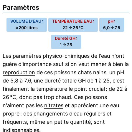
Paramètres
VOLUME D'EAU :
TEMPÉRATURE EAU :
pH :
≥ 200 litres
22 → 26 °C
6,0 → 7,5
Dureté GH :
1 → 25
Les paramètres
physico-chimiques
de l'eau n'ont
guère d'importance sauf si on veut mener à bien la
reproduction
de ces poissons chats nains. un pH
de 5,8 à 7,6, une
dureté
totale GH de 1 à 25, c'est
finalement la température le point crucial : de 22 à
26 °C, donc pas trop chaud. Ces poissons
n'aiment pas les
nitrates
et apprécient une eau
propre : des
changements d'eau
réguliers et
fréquents, même en petite quantité, sont
indispensables.