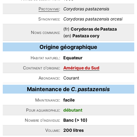
Protonyme
:
Corydoras pastazensis
Synonymes:
Corydoras pastazensis orcesi
(fr)
Corydoras de Pastaza
Noms communs:
(en)
Pastaza cory
Origine géographique
Habitat naturel:
Equateur
Continent d'origine:
Amérique du Sud
Abondance:
Courant
Maintenance de
C. pastazensis
Maintenance:
facile
Pour aquariophile:
débutant
Nombre d'individus:
Banc (> 10)
Volume:
200 litres