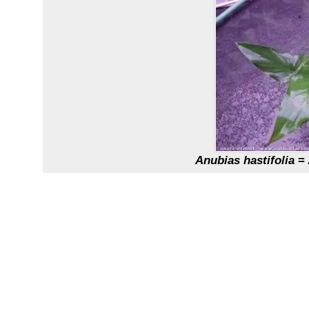
Anubias hastifolia
= 