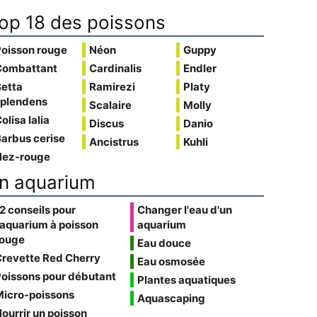
op 18 des poissons
Poisson rouge
Néon
Guppy
Combattant
Cardinalis
Endler
Betta
Ramirezi
Platy
splendens
Scalaire
Molly
olisa lalia
Discus
Danio
arbus cerise
Ancistrus
Kuhli
Nez-rouge
n aquarium
2 conseils pour
Changer l'eau d'un
'aquarium à poisson
aquarium
rouge
Eau douce
Crevette Red Cherry
Eau osmosée
oissons pour débutant
Plantes aquatiques
Micro-poissons
Aquascaping
ourrir un poisson