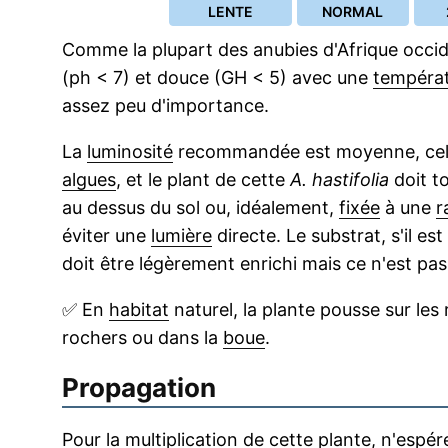
LENTE
NORMAL
Comme la plupart des anubies d'Afrique occi
(ph < 7) et douce (GH < 5) avec une
tempéra
assez peu d'importance.
La
luminosité
recommandée est moyenne, cela p
algues
, et le plant de cette
A. hastifolia
doit t
au dessus du sol ou, idéalement,
fixée
à une
r
éviter une
lumière
directe. Le substrat, s'il 
doit être légèrement enrichi mais ce n'est pas
✅
En
habitat
naturel, la plante pousse sur les 
rochers ou dans la
boue
.
Propagation
Pour la multiplication de cette plante, n'espé