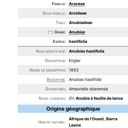
Famille
:
Araceae
Sous-famille:
Aroideae
Tribu:
Anubiadeae
[*]
Genre
:
Anubias
Espèce
:
hastifolia
Nom scientifique:
Anubias hastifolia
Descripteur:
Engler
Année de description:
1893
Basionyme
:
Anubias hastifolia
Synonymes:
Amauriella obanensis
Noms communs:
(fr)
Anubie à feuille de lance
Origine géographique
Afrique de l'Ouest, Sierra
Habitat naturel:
Leone