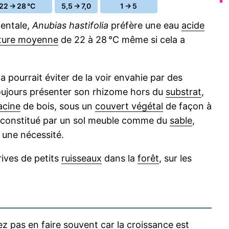
22 → 28 °C
5,5 → 7,0
1 → 5
dentale,
Anubias hastifolia
préfère une eau
acide
ture moyenne
de 22 à 28 °C même si cela a
ourrait éviter de la voir envahie par des
oujours présenter son rhizome hors du
substrat
,
acine
de bois, sous un
couvert végétal
de façon à
est constitué par un sol meuble comme du
sable
,
 une nécessité.
rives de petits
ruisseaux
dans la
forêt
, sur les
rez pas en faire souvent car la croissance est