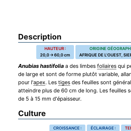
Description
HAUTEUR :
ORIGINE GÉOGRAPHI
20,0 → 60,0 cm
AFRIQUE DE L'OUEST, SI
Anubias hastifolia
a des limbes
foliaires
qui p
de large et sont de forme plutôt variable, allan
pour l'
apex
. Les
tiges
des feuilles sont généra
atteindre plus de 60 cm de long. Les feuilles 
de 5 à 15 mm d'épaisseur.
Culture
CROISSANCE :
ÉCLAIRAGE :
TE