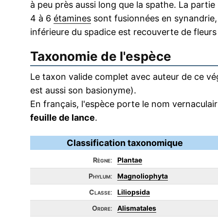
à peu près aussi long que la spathe. La parti
4 à 6
étamines
sont fusionnées en synandrie,
inférieure du spadice est recouverte de fleur
Taxonomie de l'espèce
Le taxon valide complet avec auteur de ce vég
est aussi son basionyme).
En français, l'espèce porte le nom vernacula
feuille de lance
.
Classification taxonomique
Règne
:
Plantae
Phylum
:
Magnoliophyta
Classe
:
Liliopsida
Ordre
:
Alismatales