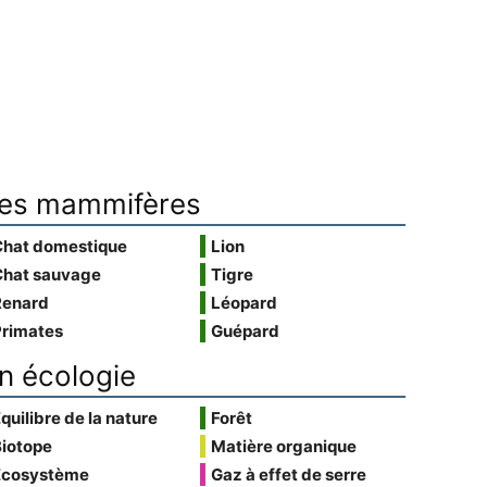
es mammifères
Chat domestique
Lion
Chat sauvage
Tigre
Renard
Léopard
Primates
Guépard
n écologie
quilibre de la nature
Forêt
Biotope
Matière organique
Écosystème
Gaz à effet de serre