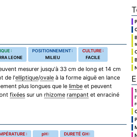
T
QUE :
POSITIONNEMENT :
CULTURE :
C
ERRA LEONE
MILIEU
FACILE
B
euvent mesurer jusqu'à 33 cm de long et 14 cm
E
t de l'
elliptique
/
ovale
à la forme aiguë en lance
lement plus longues que le
limbe
et peuvent
1
sont
fixées
sur un
rhizome
rampant
et enraciné
l
P
MPÉRATURE :
pH :
DURETÉ GH :
N