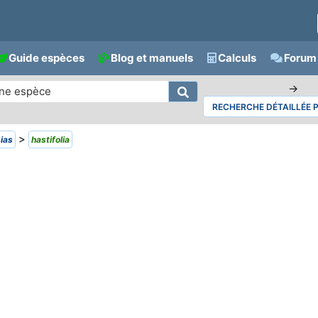
Guide espèces
Blog et manuels
Calculs
Forum 
→
RECHERCHE DÉTAILLÉE 
>
ias
hastifolia