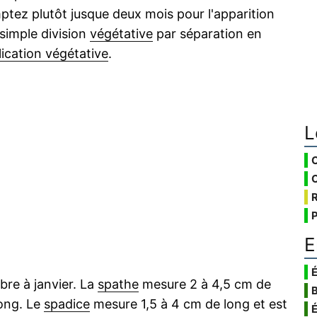
mptez plutôt jusque deux mois pour l'apparition
 simple division
végétative
par séparation en
lication végétative
.
L
E
É
mbre à janvier. La
spathe
mesure 2 à 4,5 cm de
ong. Le
spadice
mesure 1,5 à 4 cm de long et est