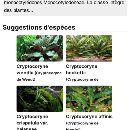
monocotylédones Monocotyledoneae. La classe intègre
des plantes...
Suggestions d'espèces
Cryptocoryne
Cryptocoryne
wendtii
beckettii
(Cryptocoryne
de Wendt)
(Cryptocoryne de
Beckett)
Cryptocoryne
Cryptocoryne affinis
crispatula var.
(Cryptocoryne de
balansae
Haertel)