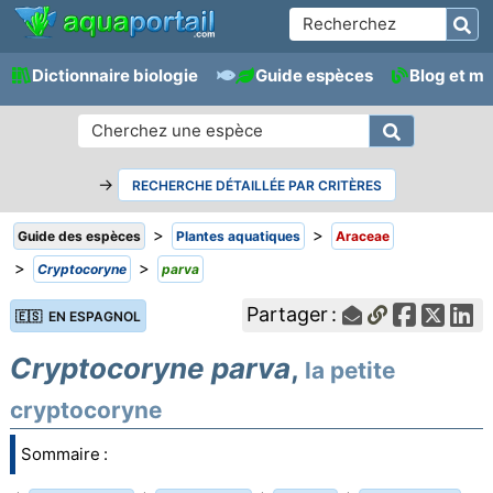
Dictionnaire biologie
Guide espèces
Blog et m
→
RECHERCHE DÉTAILLÉE PAR CRITÈRES
>
>
Guide des espèces
Plantes aquatiques
Araceae
>
>
Cryptocoryne
parva
Partager :
🇪🇸 EN ESPAGNOL
Cryptocoryne parva
,
la petite
cryptocoryne
Sommaire :