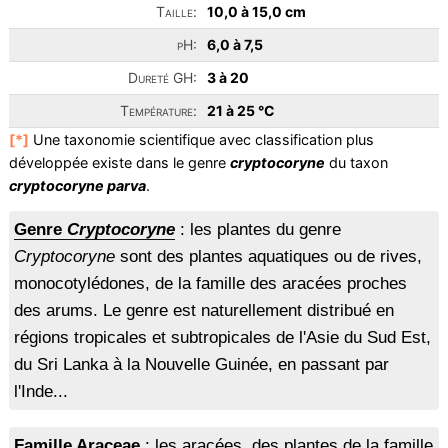
Taille:
10,0 à 15,0 cm
pH:
6,0 à 7,5
Dureté GH:
3 à 20
Température:
21 à 25 °C
[*]
Une taxonomie scientifique avec classification plus
développée existe dans le genre
cryptocoryne
du taxon
cryptocoryne parva
.
Genre
Cryptocoryne
: les plantes du genre
Cryptocoryne
sont des plantes aquatiques ou de rives,
monocotylédones, de la famille des aracées proches
des arums. Le genre est naturellement distribué en
régions tropicales et subtropicales de l'Asie du Sud Est,
du Sri Lanka à la Nouvelle Guinée, en passant par
l'Inde...
Famille Araceae
: les aracées, des plantes de la famille