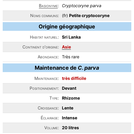
Basionyme
:
Cryptocoryne parva
Noms communs:
(fr)
Petite cryptocoryne
Origine géographique
Habitat naturel:
Sri Lanka
Continent d'origine:
Asie
Abondance:
Très rare
Maintenance de
C. parva
Maintenance:
très difficile
Positionnement:
Devant
Type:
Rhizome
Croissance:
Lente
Éclairage:
Intense
Volume:
20 litres