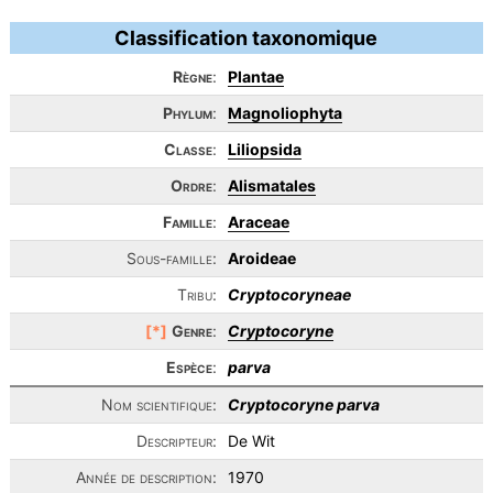
Classification taxonomique
Règne
:
Plantae
Phylum
:
Magnoliophyta
Classe
:
Liliopsida
Ordre
:
Alismatales
Famille
:
Araceae
Sous-famille:
Aroideae
Tribu:
Cryptocoryneae
[*]
Genre
:
Cryptocoryne
Espèce
:
parva
Nom scientifique:
Cryptocoryne parva
Descripteur:
De Wit
Année de description:
1970