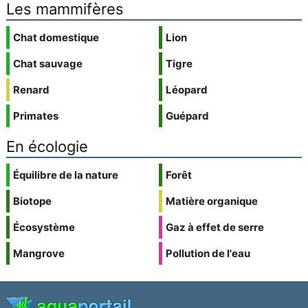
Les mammifères
Chat domestique
Lion
Chat sauvage
Tigre
Renard
Léopard
Primates
Guépard
En écologie
Équilibre de la nature
Forêt
Biotope
Matière organique
Écosystème
Gaz à effet de serre
Mangrove
Pollution de l'eau