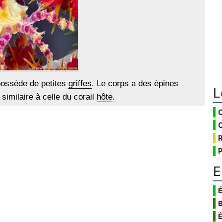
ossède de petites
griffes
. Le corps a des épines
L
similaire à celle du corail
hôte
.
E
É