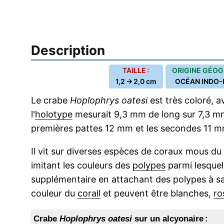
Description
TAILLE :
ORIGINE GÉOG
1,2 → 2,0 cm
OCÉAN INDO-
Le crabe
Hoplophrys oatesi
est très coloré, a
l'
holotype
mesurait 9,3 mm de long sur 7,3 m
premières pattes 12 mm et les secondes 11 
Il vit sur diverses espèces de coraux mous d
imitant les couleurs des
polypes
parmi lesquels
supplémentaire en attachant des polypes à sa
couleur du
corail
et peuvent être blanches,
ro
Crabe
Hoplophrys oatesi
sur un alcyonaire :