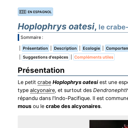
🇪🇸 EN ESPAGNOL
Hoplophrys oatesi
,
le crabe
Sommaire :
|
|
|
|
Présentation
Description
Ecologie
Comporte
|
|
Suggestions d'espèces
Compléments utiles
Présentation
Le petit
crabe
Hoplophrys oatesi
est une es
type
alcyonaire
, et surtout des
Dendronepht
répandu dans l'Indo-Pacifique. Il est commu
mous
ou le
crabe des alcyonaires
.