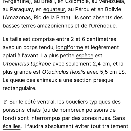
l'Argentine), au Brésil, en Colombie, au Venezuela,
au Paraguay, en
équateur
, au Pérou et en Bolivie
(Amazonas, Rio de la Plata). Ils sont absents des
basses terres amazoniennes et de l'
Orénoque
.
La taille est comprise entre 2 et 6 centimètres
avec un corps tendu,
longiforme
et légèrement
aplati à l'avant. La plus petite
espèce
est
Otocinclus tapirape
avec seulement 2,4 cm, et la
plus grande est
Otocinclus flexilis
avec 5,5 cm
LS
.
La queue des animaux a une section presque
rectangulaire.
🚩
Sur le côté
ventral
, les boucliers typiques des
poissons-chats
(ou de nombreux
poissons de
fond
) sont interrompus par des zones nues. Sans
écailles
, il faudra absolument éviter tout traitement