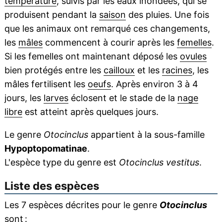
température
, suivis par les eaux inondées, qui se
produisent pendant la
saison
des pluies. Une fois
que les animaux ont remarqué ces changements,
les
mâles
commencent à courir après les
femelles
.
Si les femelles ont maintenant déposé les
ovules
bien protégés entre les
cailloux
et les
racines
, les
mâles fertilisent les
oeufs
. Après environ 3 à 4
jours, les
larves
éclosent et le stade de la
nage
libre
est atteint après quelques jours.
Le genre
Otocinclus
appartient à la sous-famille
Hypoptopomatinae
.
L'espèce type du genre est
Otocinclus vestitus
.
Liste des espèces
Les 7 espèces décrites pour le genre
Otocinclus
sont :