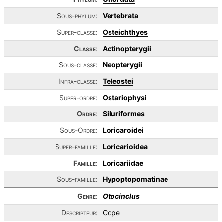
Sous-phylum:
Vertebrata
Super-classe:
Osteichthyes
Classe
:
Actinopterygii
Sous-classe:
Neopterygii
Infra-classe:
Teleostei
Super-ordre:
Ostariophysi
Ordre
:
Siluriformes
Sous-Ordre:
Loricaroidei
Super-famille:
Loricarioidea
Famille
:
Loricariidae
Sous-famille:
Hypoptopomatinae
Genre
:
Otocinclus
Descripteur:
Cope