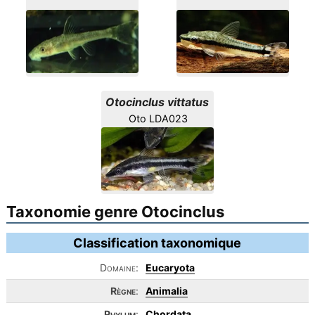
Otocinclus vittatus
Oto LDA023
Taxonomie genre Otocinclus
Classification taxonomique
Domaine:
Eucaryota
Règne
:
Animalia
Phylum
:
Chordata