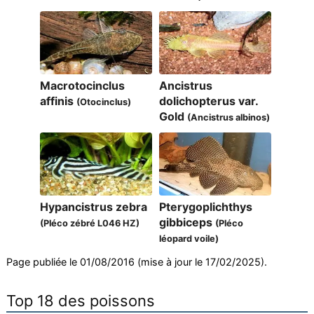
Macrotocinclus
Ancistrus
affinis
dolichopterus var.
(Otocinclus)
Gold
(Ancistrus albinos)
Hypancistrus zebra
Pterygoplichthys
gibbiceps
(Pléco zébré L046 HZ)
(Pléco
léopard voile)
Page publiée le 01/08/2016 (mise à jour le 17/02/2025).
Top 18 des poissons