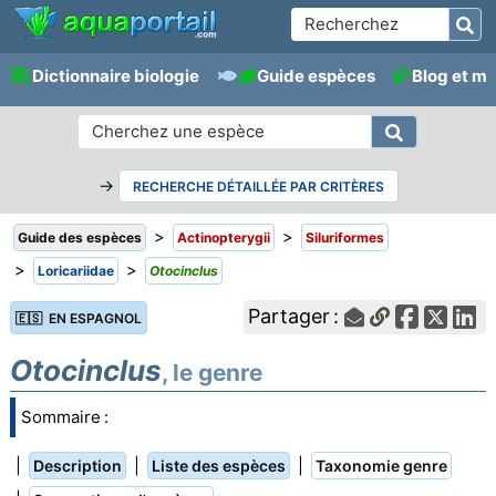
Dictionnaire biologie
Guide espèces
Blog et m
→
RECHERCHE DÉTAILLÉE PAR CRITÈRES
>
>
Guide des espèces
Actinopterygii
Siluriformes
>
>
Loricariidae
Otocinclus
Partager :
🇪🇸 EN ESPAGNOL
Otocinclus
, le genre
Sommaire :
|
|
|
Description
Liste des espèces
Taxonomie genre