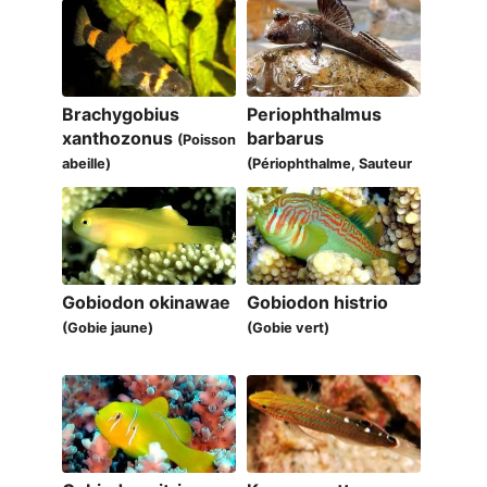
Brachygobius
Periophthalmus
xanthozonus
barbarus
(Poisson
abeille)
(Périophthalme, Sauteur
de vase Atlantique)
Gobiodon okinawae
Gobiodon histrio
(Gobie jaune)
(Gobie vert)