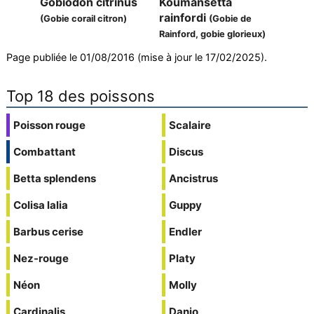
Gobiodon citrinus
Koumansetta
rainfordi
(Gobie corail citron)
(Gobie de
Rainford, gobie glorieux)
Page publiée le 01/08/2016 (mise à jour le 17/02/2025).
Top 18 des poissons
Poisson rouge
Scalaire
Combattant
Discus
Betta splendens
Ancistrus
Colisa lalia
Guppy
Barbus cerise
Endler
Nez-rouge
Platy
Néon
Molly
Cardinalis
Danio