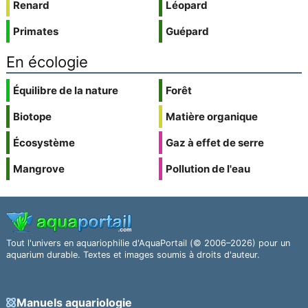
Renard
Léopard
Primates
Guépard
En écologie
Équilibre de la nature
Forêt
Biotope
Matière organique
Écosystème
Gaz à effet de serre
Mangrove
Pollution de l'eau
Tout l'univers en aquariophilie d'AquaPortail (© 2006–2026) pour un
aquarium durable. Textes et images soumis à droits d'auteur.
Manuels aquariologie