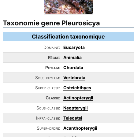
Taxonomie genre Pleurosicya
Classification taxonomique
Domaine:
Eucaryota
Règne
:
Animalia
Phylum
:
Chordata
Sous-phylum:
Vertebrata
Super-classe:
Osteichthyes
Classe
:
Actinopterygii
Sous-classe:
Neopterygii
Infra-classe:
Teleostei
Super-ordre:
Acanthopterygii