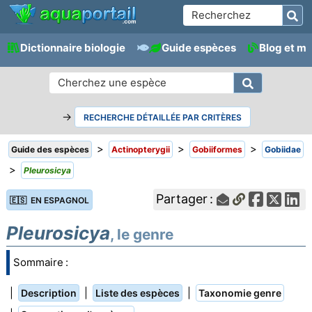
Dictionnaire biologie
Guide espèces
Blog et m
→
RECHERCHE DÉTAILLÉE PAR CRITÈRES
>
>
>
Guide des espèces
Actinopterygii
Gobiiformes
Gobiidae
>
Pleurosicya
Partager :
🇪🇸 EN ESPAGNOL
Pleurosicya
, le genre
Sommaire :
|
|
|
Description
Liste des espèces
Taxonomie genre