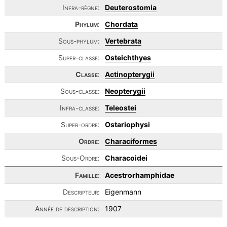
Infra-règne:
Deuterostomia
Phylum
:
Chordata
Sous-phylum:
Vertebrata
Super-classe:
Osteichthyes
Classe
:
Actinopterygii
Sous-classe:
Neopterygii
Infra-classe:
Teleostei
Super-ordre:
Ostariophysi
Ordre
:
Characiformes
Sous-Ordre:
Characoidei
Famille
:
Acestrorhamphidae
Descripteur:
Eigenmann
Année de description:
1907