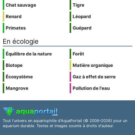
Chat sauvage
Tigre
Renard
Léopard
Primates
Guépard
En écologie
Équilibre de la nature
Forêt
Biotope
Matière organique
Écosystème
Gaz à effet de serre
Mangrove
Pollution de l'eau
Tout l'univers en aquariophilie d'AquaPortail (© 2006–2026) pour un
aquarium durable. Textes et images soumis à droits d'auteur.