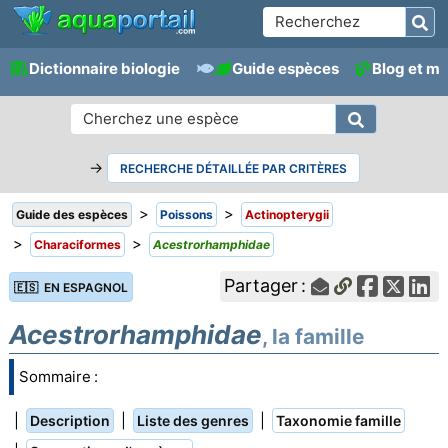
Dictionnaire biologie
Guide espèces
Blog et m
→
RECHERCHE DÉTAILLÉE PAR CRITÈRES
>
>
Guide des espèces
Poissons
Actinopterygii
>
>
Characiformes
Acestrorhamphidae
Partager :
🇪🇸 EN ESPAGNOL
Acestrorhamphidae
, la famille
Sommaire :
|
|
|
Description
Liste des genres
Taxonomie famille