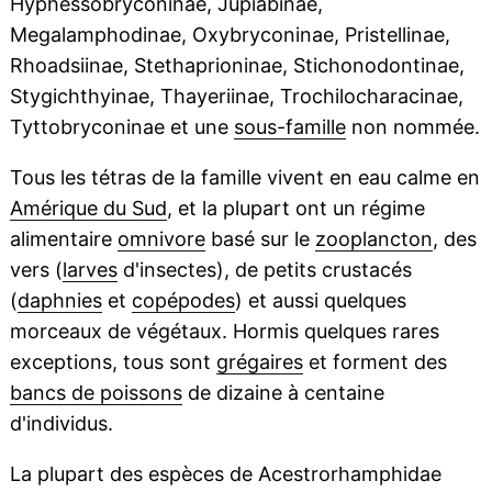
Hyphessobryconinae, Jupiabinae,
Megalamphodinae, Oxybryconinae, Pristellinae,
Rhoadsiinae, Stethaprioninae, Stichonodontinae,
Stygichthyinae, Thayeriinae, Trochilocharacinae,
Tyttobryconinae et une
sous-famille
non nommée.
Tous les tétras de la famille vivent en eau calme en
Amérique du Sud
, et la plupart ont un régime
alimentaire
omnivore
basé sur le
zooplancton
, des
vers (
larves
d'insectes), de petits crustacés
(
daphnies
et
copépodes
) et aussi quelques
morceaux de végétaux. Hormis quelques rares
exceptions, tous sont
grégaires
et forment des
bancs de poissons
de dizaine à centaine
d'individus.
La plupart des espèces de Acestrorhamphidae