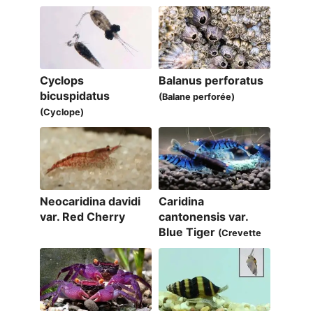
Cyclops
Balanus perforatus
bicuspidatus
(Balane perforée)
(Cyclope)
Neocaridina davidi
Caridina
var. Red Cherry
cantonensis var.
Blue Tiger
(Crevette
bleue)