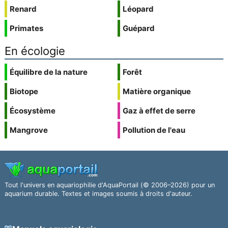
Renard
Léopard
Primates
Guépard
En écologie
Équilibre de la nature
Forêt
Biotope
Matière organique
Écosystème
Gaz à effet de serre
Mangrove
Pollution de l'eau
Tout l'univers en aquariophilie d'AquaPortail (© 2006–2026) pour un
aquarium durable. Textes et images soumis à droits d'auteur.