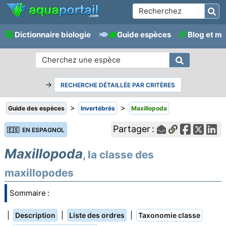
Dictionnaire biologie
Guide espèces
Blog et m
→
RECHERCHE DÉTAILLÉE PAR CRITÈRES
>
>
Guide des espèces
Invertébrés
Maxillopoda
Partager :
🇪🇸 EN ESPAGNOL
Maxillopoda
, la classe des
maxillopodes
Sommaire :
|
|
|
Description
Liste des ordres
Taxonomie classe