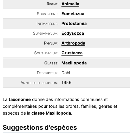
Règne
:
Animalia
Sous-règne:
Eumetazoa
Infra-règne:
Protostomia
Super-phylum:
Ecdysozoa
Phylum
:
Arthropoda
Sous-phylum:
Crustacea
Classe
:
Maxillopoda
Descripteur:
Dahl
Année de description:
1956
La
taxonomie
donne des informations communes et
complémentaires pour tous les ordres, familles, genres et
espèces de la
classe Maxillopoda
.
Suggestions d'espèces