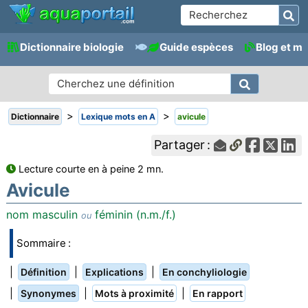
Dictionnaire biologie
Guide espèces
Blog et m
>
>
Dictionnaire
Lexique mots en A
avicule
Partager :
Lecture courte en à peine 2 mn.
Avicule
nom masculin
féminin (n.m./f.)
ou
Sommaire :
|
|
|
Définition
Explications
En conchyliologie
|
|
|
Synonymes
Mots à proximité
En rapport