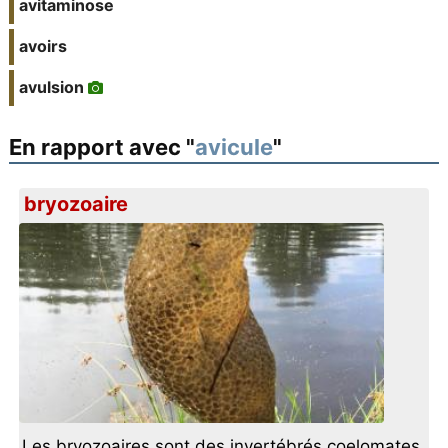
avitaminose
avoirs
avulsion
En rapport avec "
avicule
"
bryozoaire
Les bryozoaires sont des invertébrés coelomates