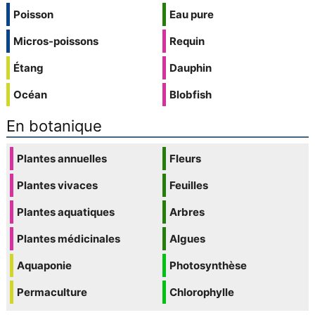
Poisson
Eau pure
Micros-poissons
Requin
Étang
Dauphin
Océan
Blobfish
En botanique
Plantes annuelles
Fleurs
Plantes vivaces
Feuilles
Plantes aquatiques
Arbres
Plantes médicinales
Algues
Aquaponie
Photosynthèse
Permaculture
Chlorophylle