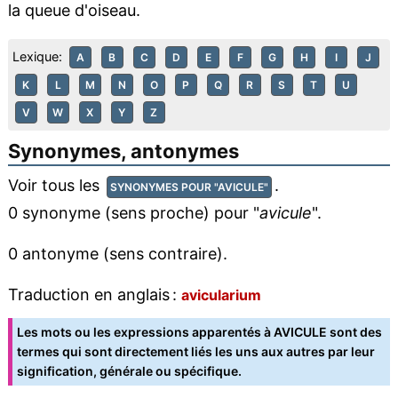
la queue d'oiseau.
Lexique:
A
B
C
D
E
F
G
H
I
J
K
L
M
N
O
P
Q
R
S
T
U
V
W
X
Y
Z
Synonymes, antonymes
Voir tous les
.
SYNONYMES POUR "AVICULE"
0 synonyme (sens proche) pour "
avicule
".
0 antonyme (sens contraire).
Traduction en anglais :
avicularium
Les mots ou les expressions apparentés à AVICULE sont des
termes qui sont directement liés les uns aux autres par leur
signification, générale ou spécifique.