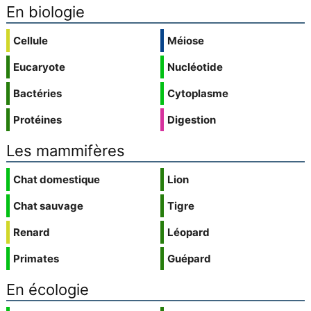
En biologie
Cellule
Méiose
Eucaryote
Nucléotide
Bactéries
Cytoplasme
Protéines
Digestion
Les mammifères
Chat domestique
Lion
Chat sauvage
Tigre
Renard
Léopard
Primates
Guépard
En écologie