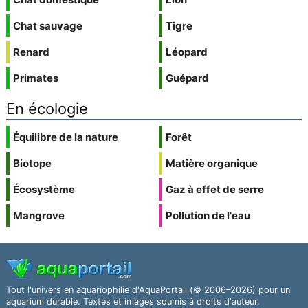
Chat sauvage
Tigre
Renard
Léopard
Primates
Guépard
En écologie
Équilibre de la nature
Forêt
Biotope
Matière organique
Écosystème
Gaz à effet de serre
Mangrove
Pollution de l'eau
Tout l'univers en aquariophilie d'AquaPortail (© 2006–2026) pour un
aquarium durable. Textes et images soumis à droits d'auteur.