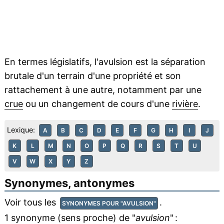
En termes législatifs, l'avulsion est la séparation
brutale d'un terrain d'une propriété et son
rattachement à une autre, notamment par une
crue
ou un changement de cours d'une
rivière
.
Lexique:
A
B
C
D
E
F
G
H
I
J
K
L
M
N
O
P
Q
R
S
T
U
V
W
X
Y
Z
Synonymes, antonymes
Voir tous les
.
SYNONYMES POUR "AVULSION"
1 synonyme (sens proche) de "
avulsion
" :