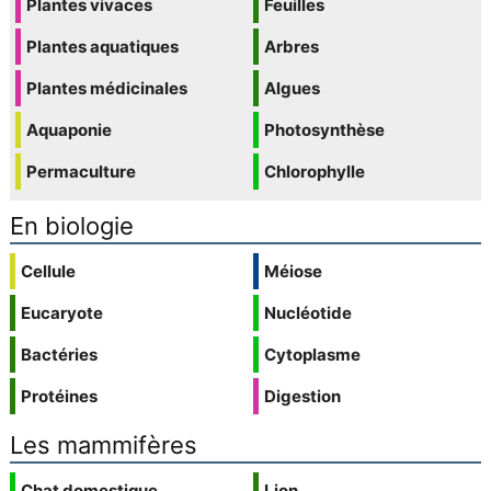
Plantes vivaces
Feuilles
Plantes aquatiques
Arbres
Plantes médicinales
Algues
Aquaponie
Photosynthèse
Permaculture
Chlorophylle
En biologie
Cellule
Méiose
Eucaryote
Nucléotide
Bactéries
Cytoplasme
Protéines
Digestion
Les mammifères
Chat domestique
Lion