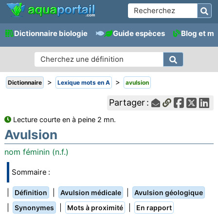
Dictionnaire biologie
Guide espèces
Blog et m
>
>
Dictionnaire
Lexique mots en A
avulsion
Partager :
Lecture courte en à peine 2 mn.
Avulsion
nom féminin (n.f.)
Sommaire :
|
|
|
Définition
Avulsion médicale
Avulsion géologique
|
|
|
Synonymes
Mots à proximité
En rapport