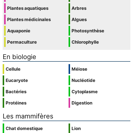
Plantes aquatiques
Arbres
Plantes médicinales
Algues
Aquaponie
Photosynthèse
Permaculture
Chlorophylle
En biologie
Cellule
Méiose
Eucaryote
Nucléotide
Bactéries
Cytoplasme
Protéines
Digestion
Les mammifères
Chat domestique
Lion