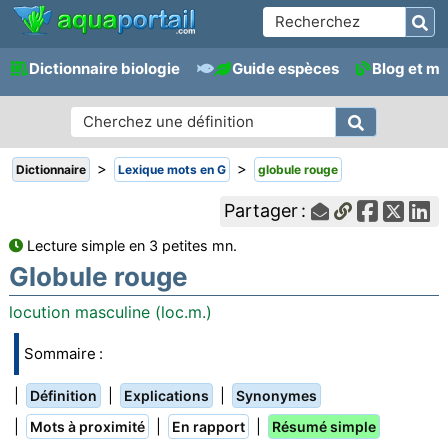
Dictionnaire biologie
Guide espèces
Blog et m
>
>
Dictionnaire
Lexique mots en G
globule rouge
Partager :
Lecture simple en 3 petites mn.
Globule rouge
locution masculine (loc.m.)
Sommaire :
|
|
|
Définition
Explications
Synonymes
|
|
|
Mots à proximité
En rapport
Résumé simple