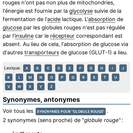
rouges n'ont pas non plus de mitochondries,
l'énergie est fournie par la
glycolyse
suivie de la
fermentation de l'
acide
lactique. L'
absorption
de
glucose
par les globules rouges n'est pas régulée
par l'
insuline
car le
récepteur
correspondant est
absent. Au lieu de cela, l'absorption de glucose via
d'autres
transporteurs
de glucose (GLUT-1) a lieu.
Lexique:
A
B
C
D
E
F
G
H
I
J
K
L
M
N
O
P
Q
R
S
T
U
V
W
X
Y
Z
Synonymes, antonymes
Voir tous les
.
SYNONYMES POUR "GLOBULE ROUGE"
2 synonymes (sens proche) de "
globule rouge
" :