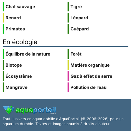
Chat sauvage
Tigre
Renard
Léopard
Primates
Guépard
En écologie
Équilibre de la nature
Forêt
Biotope
Matière organique
Écosystème
Gaz à effet de serre
Mangrove
Pollution de l'eau
Tout l'univers en aquariophilie d'AquaPortail (© 2006–2026) pour un
aquarium durable. Textes et images soumis à droits d'auteur.