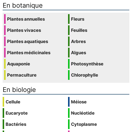
En botanique
Plantes annuelles
Fleurs
Plantes vivaces
Feuilles
Plantes aquatiques
Arbres
Plantes médicinales
Algues
Aquaponie
Photosynthèse
Permaculture
Chlorophylle
En biologie
Cellule
Méiose
Eucaryote
Nucléotide
Bactéries
Cytoplasme