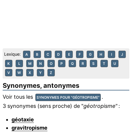
Lexique:
A
B
C
D
E
F
G
H
I
J
K
L
M
N
O
P
Q
R
S
T
U
V
W
X
Y
Z
Synonymes, antonymes
Voir tous les
.
SYNONYMES POUR "GÉOTROPISME"
3 synonymes (sens proche) de "
géotropisme
" :
géotaxie
gravitropisme