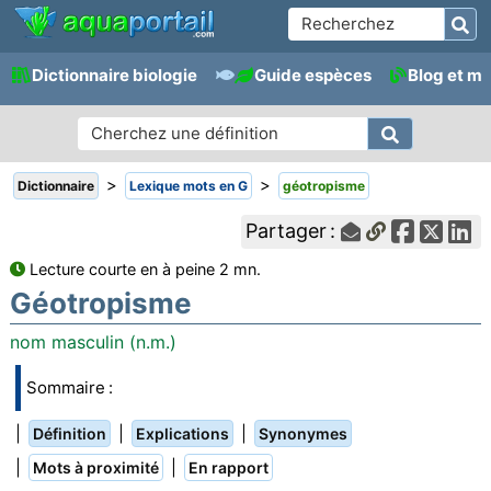
Dictionnaire biologie
Guide espèces
Blog et m
>
>
Dictionnaire
Lexique mots en G
géotropisme
Partager :
Lecture courte en à peine 2 mn.
Géotropisme
nom masculin (n.m.)
Sommaire :
|
|
|
Définition
Explications
Synonymes
|
|
Mots à proximité
En rapport