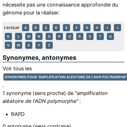
nécessite pas une connaissance approfondie du
génome pour la réaliser.
Lexique:
A
B
C
D
E
F
G
H
I
J
K
L
M
N
O
P
Q
R
S
T
U
V
W
X
Y
Z
Synonymes, antonymes
Voir tous les
SYNONYMES POUR "AMPLIFICATION ALÉATOIRE DE L'ADN POLYMORPHE"
.
1 synonyme (sens proche) de "
amplification
aléatoire de l'ADN polymorphe
" :
RAPD
0 antonyme (sens contraire).