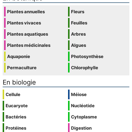
Plantes annuelles
Fleurs
Plantes vivaces
Feuilles
Plantes aquatiques
Arbres
Plantes médicinales
Algues
Aquaponie
Photosynthèse
Permaculture
Chlorophylle
En biologie
Cellule
Méiose
Eucaryote
Nucléotide
Bactéries
Cytoplasme
Protéines
Digestion