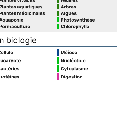
Plantes vivaces
Feuilles
Plantes aquatiques
Arbres
Plantes médicinales
Algues
Aquaponie
Photosynthèse
Permaculture
Chlorophylle
n biologie
ellule
Méiose
Eucaryote
Nucléotide
actéries
Cytoplasme
rotéines
Digestion