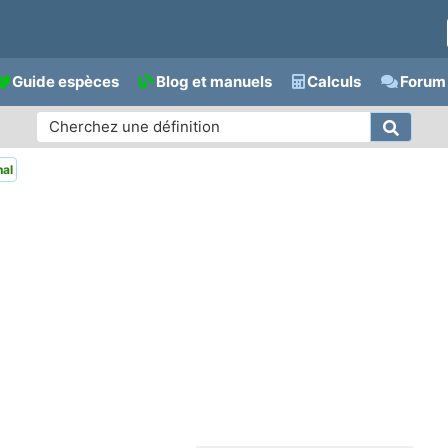
Guide espèces
Blog et manuels
Calculs
Forum 
nal