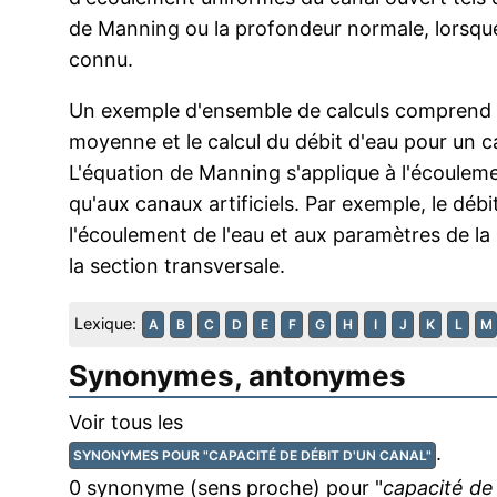
de Manning ou la profondeur normale, lorsque 
connu.
Un exemple d'ensemble de calculs comprend
moyenne et le calcul du débit d'eau pour un 
L'équation de Manning s'applique à l'écouleme
qu'aux canaux artificiels. Par exemple, le débi
l'écoulement de l'eau et aux paramètres de la r
la section transversale.
Lexique:
A
B
C
D
E
F
G
H
I
J
K
L
M
Synonymes, antonymes
Voir tous les
.
SYNONYMES POUR "CAPACITÉ DE DÉBIT D'UN CANAL"
0 synonyme (sens proche) pour "
capacité de