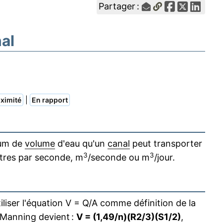
Partager :
al
|
ximité
En rapport
mum de
volume
d'eau qu'un
canal
peut transporter
3
3
itres par seconde, m
/seconde ou m
/jour.
 utiliser l'équation V = Q/A comme définition de la
 Manning devient :
V = (1,49/n)(R2/3)(S1/2)
,