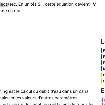
ieds
/sec. En unités S.I. cette équation devient :
V
nne en m/s.
L
E
ing est le calcul du débit d'eau dans un canal
 calculer les valeurs d'autres paramètres
ue la pente du canal, le coefficient de rugosité