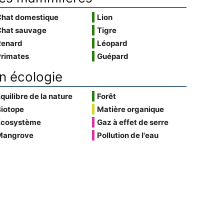
Chat domestique
Lion
Chat sauvage
Tigre
Renard
Léopard
Primates
Guépard
n écologie
quilibre de la nature
Forêt
Biotope
Matière organique
Écosystème
Gaz à effet de serre
Mangrove
Pollution de l'eau