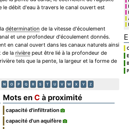
le débit d'eau à travers le canal ouvert est
 la
détermination
de la vitesse d'écoulement
E
canal et une profondeur d'écoulement donnés.
nt en canal ouvert dans les canaux naturels ainsi
C
t de la
rivière
peut être lié à la profondeur de
ivière tels que la pente, la largeur et la forme de
B
P
N
O
P
Q
R
S
T
U
V
W
X
Y
Z
Mots en
C
à proximité
capacité d'infiltration
capacité d'un aquifère