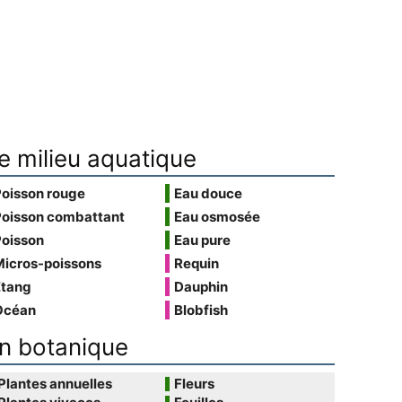
e milieu aquatique
Poisson rouge
Eau douce
Poisson combattant
Eau osmosée
Poisson
Eau pure
Micros-poissons
Requin
Étang
Dauphin
Océan
Blobfish
n botanique
Plantes annuelles
Fleurs