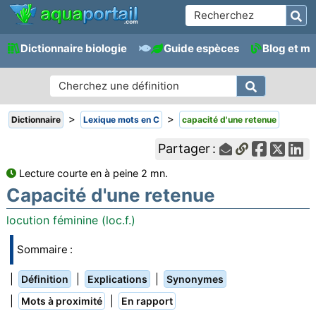
Dictionnaire biologie
Guide espèces
Blog et m
>
>
Dictionnaire
Lexique mots en C
capacité d'une retenue
Partager :
Lecture courte en à peine 2 mn.
Capacité d'une retenue
locution féminine (loc.f.)
Sommaire :
|
|
|
Définition
Explications
Synonymes
|
|
Mots à proximité
En rapport