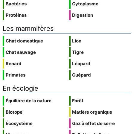
Bactéries
Cytoplasme
Protéines
Digestion
Les mammifères
Chat domestique
Lion
Chat sauvage
Tigre
Renard
Léopard
Primates
Guépard
En écologie
Équilibre de la nature
Forêt
Biotope
Matière organique
Écosystème
Gaz à effet de serre