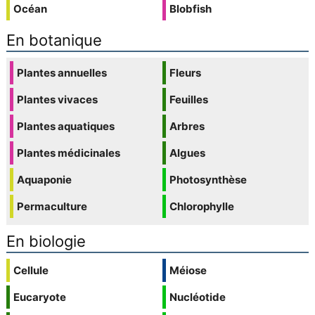
Océan
Blobfish
En botanique
Plantes annuelles
Fleurs
Plantes vivaces
Feuilles
Plantes aquatiques
Arbres
Plantes médicinales
Algues
Aquaponie
Photosynthèse
Permaculture
Chlorophylle
En biologie
Cellule
Méiose
Eucaryote
Nucléotide