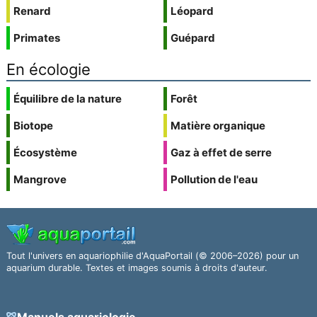
Renard
Léopard
Primates
Guépard
En écologie
Équilibre de la nature
Forêt
Biotope
Matière organique
Écosystème
Gaz à effet de serre
Mangrove
Pollution de l'eau
Tout l'univers en aquariophilie d'AquaPortail (© 2006–2026) pour un
aquarium durable. Textes et images soumis à droits d'auteur.