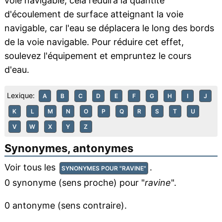
voie navigable, cela réduira la quantité
d'écoulement de surface atteignant la voie
navigable, car l'eau se déplacera le long des bords
de la voie navigable. Pour réduire cet effet,
soulevez l'équipement et empruntez le cours
d'eau.
Lexique:
A
B
C
D
E
F
G
H
I
J
K
L
M
N
O
P
Q
R
S
T
U
V
W
X
Y
Z
Synonymes, antonymes
Voir tous les
.
SYNONYMES POUR "RAVINE"
0 synonyme (sens proche) pour "
ravine
".
0 antonyme (sens contraire).