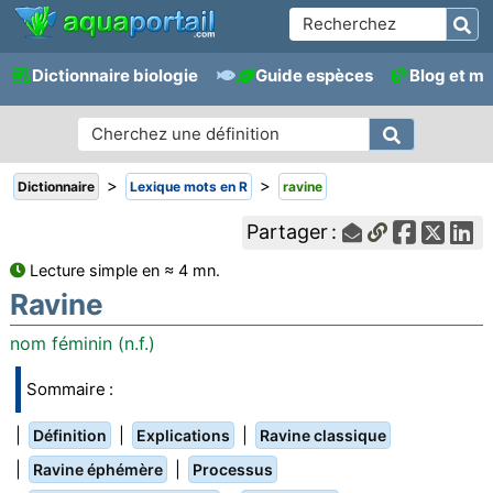
Dictionnaire biologie
Guide espèces
Blog et m
>
>
Dictionnaire
Lexique mots en R
ravine
Partager :
Lecture simple en ≈ 4 mn.
Ravine
nom féminin (n.f.)
Sommaire :
|
|
|
Définition
Explications
Ravine classique
|
|
Ravine éphémère
Processus