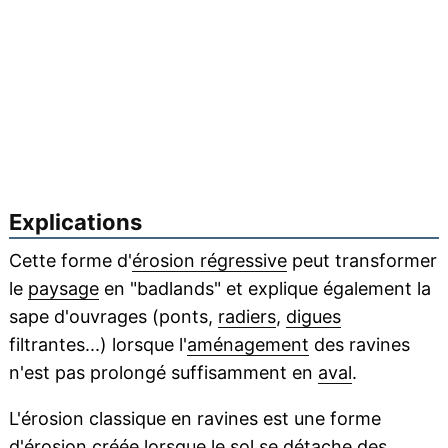
Explications
Cette forme d'
érosion régressive
peut transformer
le
paysage
en "badlands" et explique également la
sape d'ouvrages (ponts,
radiers
,
digues
filtrantes...) lorsque l'
aménagement
des ravines
n'est pas prolongé suffisamment en
aval
.
L'érosion classique en ravines est une forme
d'érosion créée lorsque le sol se détache des