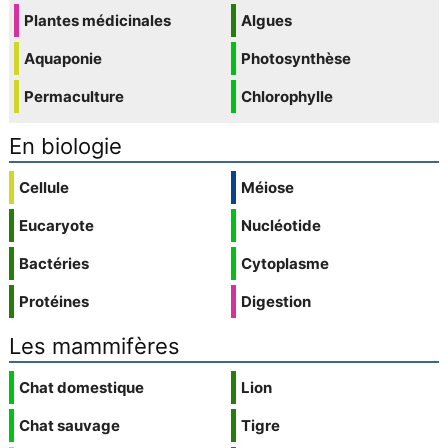
Plantes médicinales
Algues
Aquaponie
Photosynthèse
Permaculture
Chlorophylle
En biologie
Cellule
Méiose
Eucaryote
Nucléotide
Bactéries
Cytoplasme
Protéines
Digestion
Les mammifères
Chat domestique
Lion
Chat sauvage
Tigre