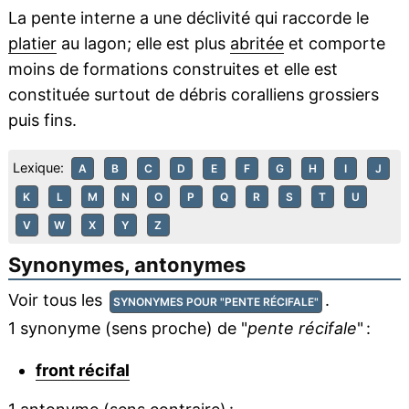
La pente interne a une déclivité qui raccorde le
platier
au lagon; elle est plus
abritée
et comporte
moins de formations construites et elle est
constituée surtout de débris coralliens grossiers
puis fins.
Lexique:
A
B
C
D
E
F
G
H
I
J
K
L
M
N
O
P
Q
R
S
T
U
V
W
X
Y
Z
Synonymes, antonymes
Voir tous les
.
SYNONYMES POUR "PENTE RÉCIFALE"
1 synonyme (sens proche) de "
pente récifale
" :
front récifal