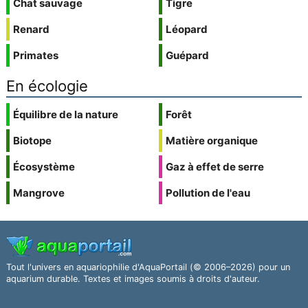
Chat sauvage
Tigre
Renard
Léopard
Primates
Guépard
En écologie
Équilibre de la nature
Forêt
Biotope
Matière organique
Écosystème
Gaz à effet de serre
Mangrove
Pollution de l'eau
Tout l'univers en aquariophilie d'AquaPortail (© 2006–2026) pour un
aquarium durable. Textes et images soumis à droits d'auteur.