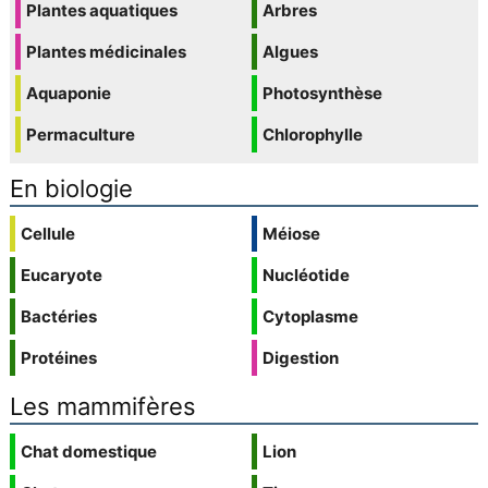
Plantes aquatiques
Arbres
Plantes médicinales
Algues
Aquaponie
Photosynthèse
Permaculture
Chlorophylle
En biologie
Cellule
Méiose
Eucaryote
Nucléotide
Bactéries
Cytoplasme
Protéines
Digestion
Les mammifères
Chat domestique
Lion