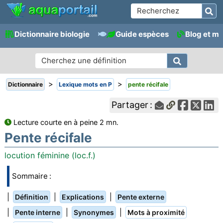
Dictionnaire biologie
Guide espèces
Blog et m
>
>
Dictionnaire
Lexique mots en P
pente récifale
Partager :
Lecture courte en à peine 2 mn.
Pente récifale
locution féminine (loc.f.)
Sommaire :
|
|
|
Définition
Explications
Pente externe
|
|
|
Pente interne
Synonymes
Mots à proximité