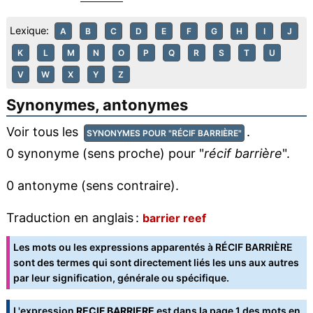
Lexique:
A
B
C
D
E
F
G
H
I
J
K
L
M
N
O
P
Q
R
S
T
U
V
W
X
Y
Z
Synonymes, antonymes
Voir tous les
.
SYNONYMES POUR "RÉCIF BARRIÈRE"
0 synonyme (sens proche) pour "
récif barrière
".
0 antonyme (sens contraire).
Traduction en anglais :
barrier reef
Les mots ou les expressions apparentés à RÉCIF BARRIÈRE
sont des termes qui sont directement liés les uns aux autres
par leur signification, générale ou spécifique.
L'expression
RECIF BARRIERE
est dans la
page 1 des mots en