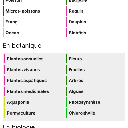
Poisson
Eau pure
Micros-poissons
Requin
Étang
Dauphin
Océan
Blobfish
En botanique
Plantes annuelles
Fleurs
Plantes vivaces
Feuilles
Plantes aquatiques
Arbres
Plantes médicinales
Algues
Aquaponie
Photosynthèse
Permaculture
Chlorophylle
En biologie