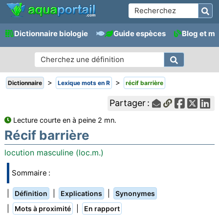
Dictionnaire biologie
Guide espèces
Blog et m
>
>
Dictionnaire
Lexique mots en R
récif barrière
Partager :
Lecture courte en à peine 2 mn.
Récif barrière
locution masculine (loc.m.)
Sommaire :
|
|
|
Définition
Explications
Synonymes
|
|
Mots à proximité
En rapport