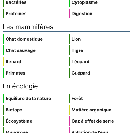
Bactéries
Cytoplasme
Protéines
Digestion
Les mammifères
Chat domestique
Lion
Chat sauvage
Tigre
Renard
Léopard
Primates
Guépard
En écologie
Équilibre de la nature
Forêt
Biotope
Matière organique
Écosystème
Gaz à effet de serre
Mangrove
Pollution de l'eau