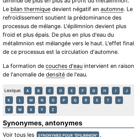
diminue de plus en plus au profit du métalimnion.
Le
bilan thermique
devient négatif en
automne
. Le
refroidissement soutient la prédominance des
processus de mélange. L'épilimnion devient plus
froid et plus épais. De plus en plus d'eau du
métalimnion est mélangée vers le haut. L'effet final
de ce processus est la circulation d'automne.
La formation de
couches d'eau
intervient en raison
de l'anomalie de
densité
de l'eau.
Lexique:
A
B
C
D
E
F
G
H
I
J
K
L
M
N
O
P
Q
R
S
T
U
V
W
X
Y
Z
Synonymes, antonymes
Voir tous les
.
SYNONYMES POUR "ÉPILIMNION"