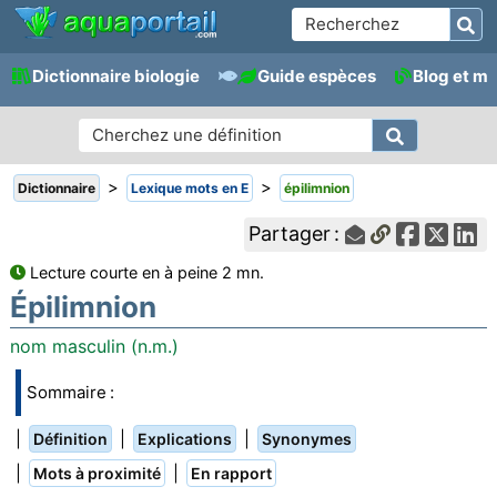
Dictionnaire biologie
Guide espèces
Blog et m
>
>
Dictionnaire
Lexique mots en E
épilimnion
Partager :
Lecture courte en à peine 2 mn.
Épilimnion
nom masculin (n.m.)
Sommaire :
|
|
|
Définition
Explications
Synonymes
|
|
Mots à proximité
En rapport