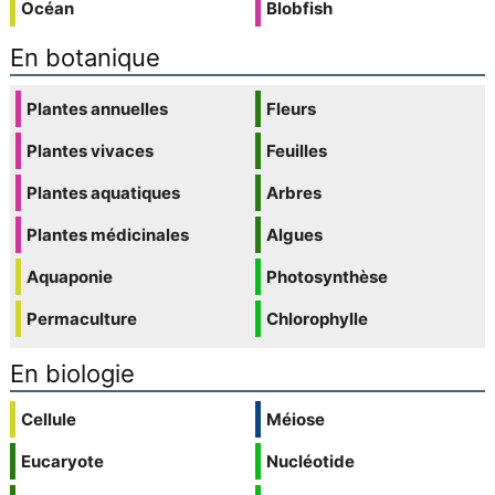
Océan
Blobfish
En botanique
Plantes annuelles
Fleurs
Plantes vivaces
Feuilles
Plantes aquatiques
Arbres
Plantes médicinales
Algues
Aquaponie
Photosynthèse
Permaculture
Chlorophylle
En biologie
Cellule
Méiose
Eucaryote
Nucléotide