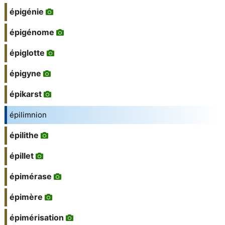
épigénie
épigénome
épiglotte
épigyne
épikarst
épilimnion
épilithe
épillet
épimérase
épimère
épimérisation