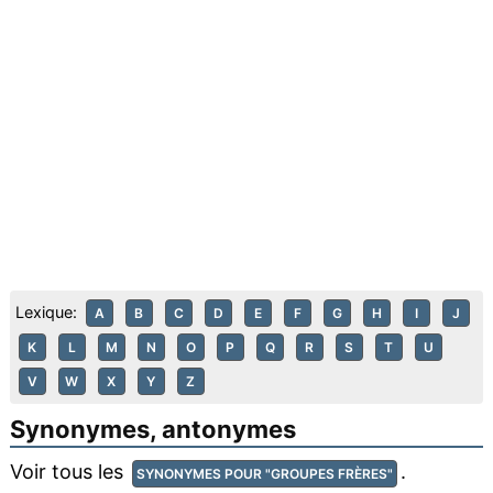
Lexique:
A
B
C
D
E
F
G
H
I
J
K
L
M
N
O
P
Q
R
S
T
U
V
W
X
Y
Z
Synonymes, antonymes
Voir tous les
.
SYNONYMES POUR "GROUPES FRÈRES"