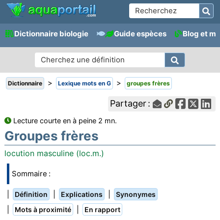
Dictionnaire biologie
Guide espèces
Blog et m
>
>
Dictionnaire
Lexique mots en G
groupes frères
Partager :
Lecture courte en à peine 2 mn.
Groupes frères
locution masculine (loc.m.)
Sommaire :
|
|
|
Définition
Explications
Synonymes
|
|
Mots à proximité
En rapport