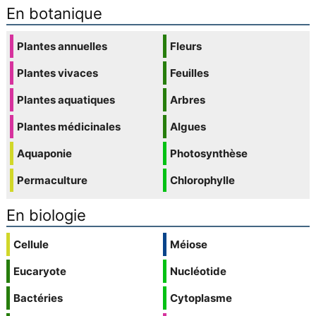
En botanique
Plantes annuelles
Fleurs
Plantes vivaces
Feuilles
Plantes aquatiques
Arbres
Plantes médicinales
Algues
Aquaponie
Photosynthèse
Permaculture
Chlorophylle
En biologie
Cellule
Méiose
Eucaryote
Nucléotide
Bactéries
Cytoplasme