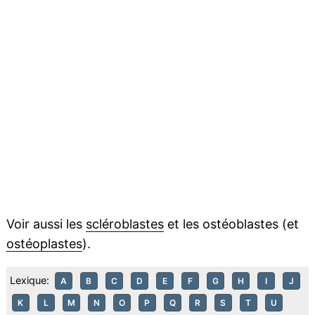
Voir aussi les
scléroblastes
et les ostéoblastes (et
ostéoplastes
).
Lexique:
A
B
C
D
E
F
G
H
I
J
K
L
M
N
O
P
Q
R
S
T
U