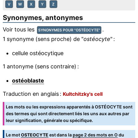
V
W
X
Y
Z
Synonymes, antonymes
Voir tous les
.
SYNONYMES POUR "OSTÉOCYTE"
1 synonyme (sens proche) de "
ostéocyte
" :
cellule ostéocytique
1 antonyme (sens contraire) :
ostéoblaste
Traduction en anglais :
Kultchitzky's cell
Les mots ou les expressions apparentés à OSTÉOCYTE sont
des termes qui sont directement liés les uns aux autres par
leur signification, générale ou spécifique.
Le mot
OSTEOCYTE
est dans la
page 2 des mots en O
du