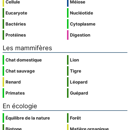
Cellule
Méiose
Eucaryote
Nucléotide
Bactéries
Cytoplasme
Protéines
Digestion
Les mammifères
Chat domestique
Lion
Chat sauvage
Tigre
Renard
Léopard
Primates
Guépard
En écologie
Équilibre de la nature
Forêt
Biotope
Matière organique