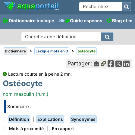
Dictionnaire biologie
Guide espèces
Blog et m
>
>
Dictionnaire
Lexique mots en O
ostéocyte
Partager :
Lecture courte en à peine 2 mn.
Ostéocyte
nom masculin (n.m.)
Sommaire :
|
|
|
Définition
Explications
Synonymes
|
|
Mots à proximité
En rapport