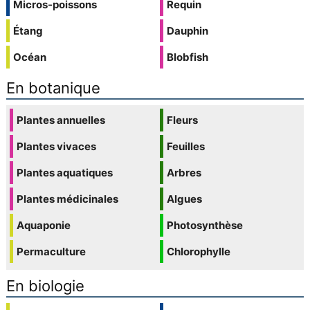
Micros-poissons
Requin
Étang
Dauphin
Océan
Blobfish
En botanique
Plantes annuelles
Fleurs
Plantes vivaces
Feuilles
Plantes aquatiques
Arbres
Plantes médicinales
Algues
Aquaponie
Photosynthèse
Permaculture
Chlorophylle
En biologie