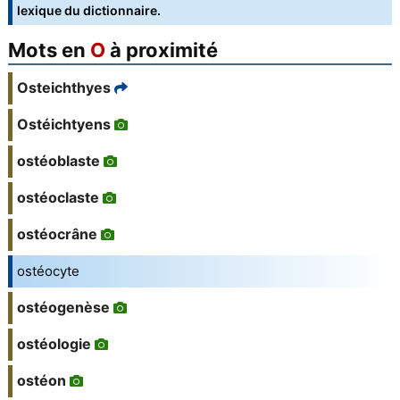
lexique du dictionnaire.
Mots en
O
à proximité
Osteichthyes
Ostéichtyens
ostéoblaste
ostéoclaste
ostéocrâne
ostéocyte
ostéogenèse
ostéologie
ostéon