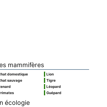
es mammifères
Chat domestique
Lion
Chat sauvage
Tigre
Renard
Léopard
Primates
Guépard
n écologie