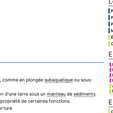
L
E
eau, comme en plongée
subaquatique
ou sous-
ion d'une terre sous un
manteau
de
sédiments
.
E
propriété de certaines fonctions.
rture.
C