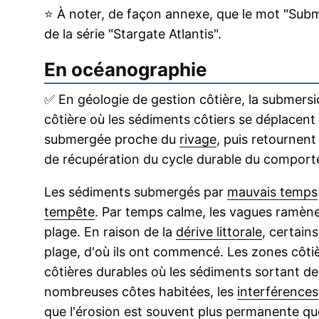
⭐
À noter, de façon annexe, que le mot "Subme
de la série "Stargate Atlantis".
En océanographie
✅
En géologie de gestion côtière, la submersio
côtière où les sédiments côtiers se déplacent d
submergée proche du
rivage
, puis retournent 
de récupération du cycle durable du comport
Les sédiments submergés par
mauvais temps
tempête
. Par temps calme, les vagues ramènen
plage. En raison de la
dérive littorale
, certain
plage, d'où ils ont commencé. Les zones côti
côtières durables où les sédiments sortant d
nombreuses côtes habitées, les
interférences
que l'érosion est souvent plus permanente qu