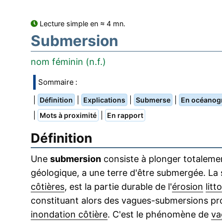
Lecture simple en ≈ 4 mn.
Submersion
nom féminin (n.f.)
Sommaire :
|
|
|
|
Définition
Explications
Submerse
En océanog
|
|
Mots à proximité
En rapport
Définition
Une
submersion
consiste à plonger totalemen
géologique, a une terre d'être submergée. La
côtières
, est la partie durable de l'
érosion
litt
constituant alors des vagues-submersions p
inondation côtière
. C'est le phénomène de
va