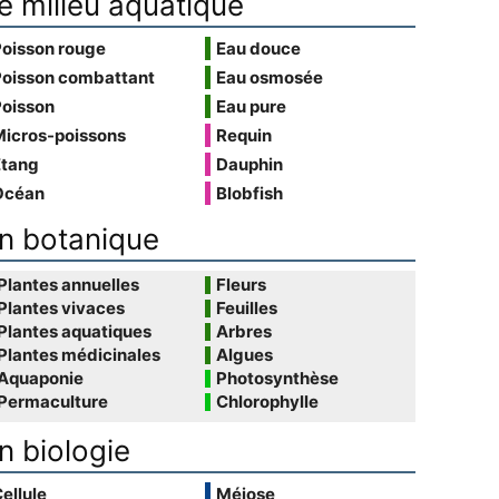
e milieu aquatique
Poisson rouge
Eau douce
Poisson combattant
Eau osmosée
Poisson
Eau pure
Micros-poissons
Requin
Étang
Dauphin
Océan
Blobfish
n botanique
Plantes annuelles
Fleurs
Plantes vivaces
Feuilles
Plantes aquatiques
Arbres
Plantes médicinales
Algues
Aquaponie
Photosynthèse
Permaculture
Chlorophylle
n biologie
ellule
Méiose