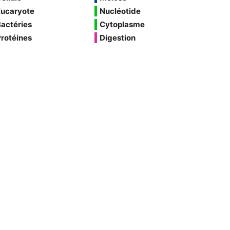
Eucaryote
Nucléotide
actéries
Cytoplasme
rotéines
Digestion