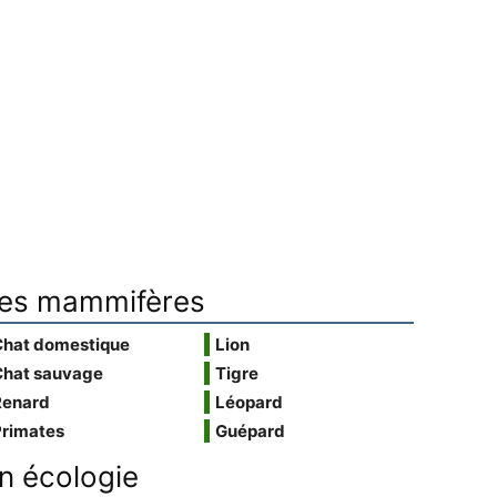
es mammifères
Chat domestique
Lion
Chat sauvage
Tigre
Renard
Léopard
Primates
Guépard
n écologie