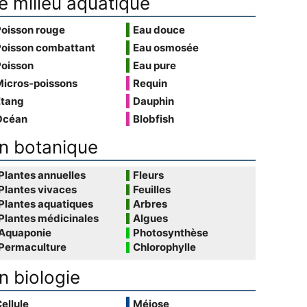
e milieu aquatique
Poisson rouge
Eau douce
Poisson combattant
Eau osmosée
Poisson
Eau pure
Micros-poissons
Requin
Étang
Dauphin
Océan
Blobfish
n botanique
Plantes annuelles
Fleurs
Plantes vivaces
Feuilles
Plantes aquatiques
Arbres
Plantes médicinales
Algues
Aquaponie
Photosynthèse
Permaculture
Chlorophylle
n biologie
ellule
Méiose