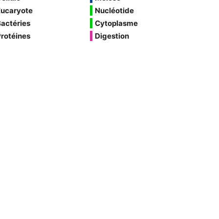
Eucaryote
Nucléotide
actéries
Cytoplasme
rotéines
Digestion