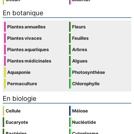
En botanique
Plantes annuelles
Fleurs
Plantes vivaces
Feuilles
Plantes aquatiques
Arbres
Plantes médicinales
Algues
Aquaponie
Photosynthèse
Permaculture
Chlorophylle
En biologie
Cellule
Méiose
Eucaryote
Nucléotide
Bactéries
Cytoplasme