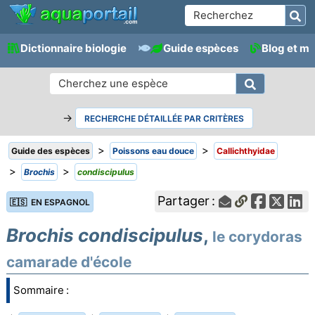
Dictionnaire biologie
Guide espèces
Blog et m
→
RECHERCHE DÉTAILLÉE PAR CRITÈRES
>
>
Guide des espèces
Poissons eau douce
Callichthyidae
>
>
Brochis
condiscipulus
Partager :
🇪🇸 EN ESPAGNOL
Brochis condiscipulus
,
le corydoras
camarade d'école
Sommaire :