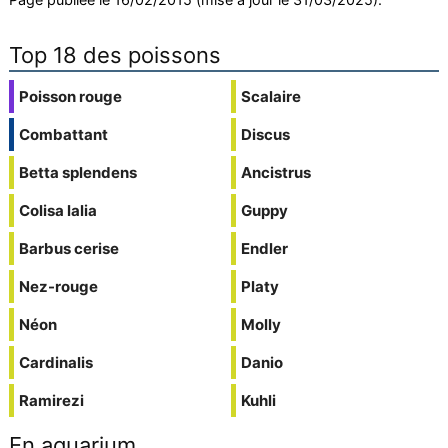
Top 18 des poissons
Poisson rouge
Scalaire
Combattant
Discus
Betta splendens
Ancistrus
Colisa lalia
Guppy
Barbus cerise
Endler
Nez-rouge
Platy
Néon
Molly
Cardinalis
Danio
Ramirezi
Kuhli
En aquarium