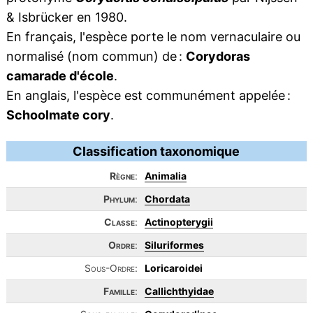
& Isbrücker en 1980.
En français, l'espèce porte le nom vernaculaire ou
normalisé (nom commun) de :
Corydoras
camarade d'école
.
En anglais, l'espèce est communément appelée :
Schoolmate cory
.
Classification taxonomique
Règne
:
Animalia
Phylum
:
Chordata
Classe
:
Actinopterygii
Ordre
:
Siluriformes
Sous-Ordre:
Loricaroidei
Famille
:
Callichthyidae