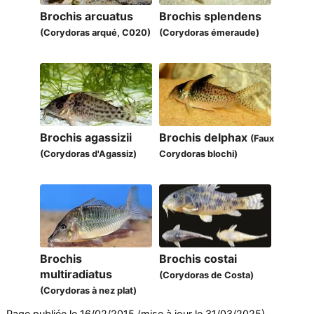
Brochis arcuatus
Brochis splendens
(Corydoras arqué, C020)
(Corydoras émeraude)
Brochis agassizii
Brochis delphax
(Faux
(Corydoras d'Agassiz)
Corydoras blochi)
Brochis
Brochis costai
multiradiatus
(Corydoras de Costa)
(Corydoras à nez plat)
Page publiée le 16/02/2015 (mise à jour le 31/03/2025).