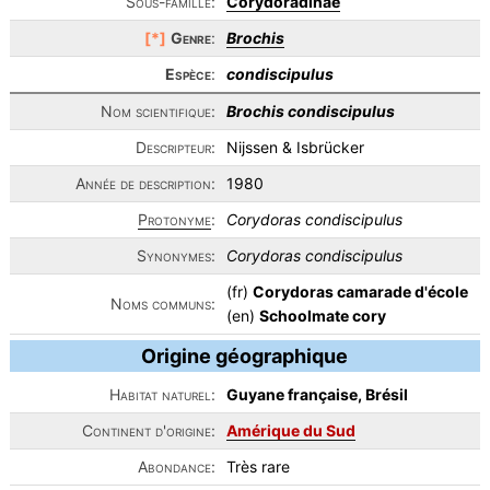
Sous-famille:
Corydoradinae
[*]
Genre
:
Brochis
Espèce
:
condiscipulus
Nom scientifique:
Brochis condiscipulus
Descripteur:
Nijssen & Isbrücker
Année de description:
1980
Protonyme
:
Corydoras condiscipulus
Synonymes:
Corydoras condiscipulus
(fr)
Corydoras camarade d'école
Noms communs:
(en)
Schoolmate cory
Origine géographique
Habitat naturel:
Guyane française, Brésil
Continent d'origine:
Amérique du Sud
Abondance:
Très rare