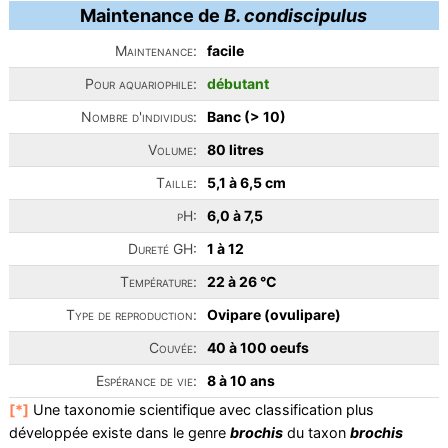
Maintenance de
B. condiscipulus
Maintenance:
facile
Pour aquariophile:
débutant
Nombre d'individus:
Banc (> 10)
Volume:
80 litres
Taille:
5,1 à 6,5 cm
pH:
6,0 à 7,5
Dureté GH:
1 à 12
Température:
22 à 26 °C
Type de reproduction:
Ovipare (ovulipare)
Couvée:
40 à 100 oeufs
Espérance de vie:
8 à 10 ans
[*]
Une taxonomie scientifique avec classification plus
développée existe dans le genre
brochis
du taxon
brochis