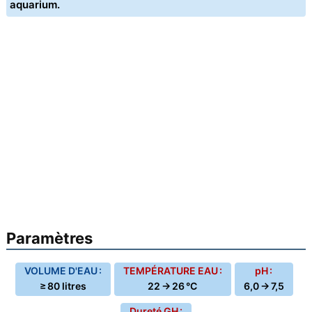
aquarium.
Paramètres
VOLUME D'EAU :
TEMPÉRATURE EAU :
pH :
≥ 80 litres
22 → 26 °C
6,0 → 7,5
Dureté GH :