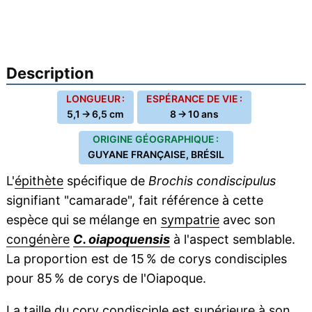
Description
LONGUEUR :
ESPÉRANCE DE VIE :
5,1 → 6,5 cm
8 → 10 ans
ORIGINE GÉOGRAPHIQUE :
GUYANE FRANÇAISE, BRÉSIL
L'
épithète
spécifique de
Brochis condiscipulus
signifiant "camarade", fait référence à cette
espèce qui se mélange en
sympatrie
avec son
congénère
C. oiapoquensis
à l'aspect semblable.
La proportion est de 15 % de corys condisciples
pour 85 % de corys de l'Oiapoque.
La taille du
cory
condisciple est supérieure à son