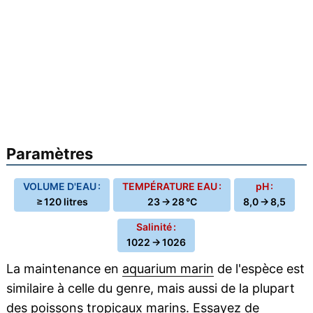
Paramètres
VOLUME D'EAU :
TEMPÉRATURE EAU :
pH :
≥ 120 litres
23 → 28 °C
8,0 → 8,5
Salinité :
1022 → 1026
La maintenance en
aquarium marin
de l'espèce est
similaire à celle du genre, mais aussi de la plupart
des poissons
tropicaux
marins. Essayez de