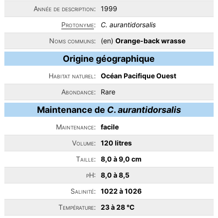
Année de description:
1999
Protonyme
:
C. aurantidorsalis
Noms communs:
(en)
Orange-back wrasse
Origine géographique
Habitat naturel:
Océan Pacifique Ouest
Abondance:
Rare
Maintenance de
C. aurantidorsalis
Maintenance:
facile
Volume:
120 litres
Taille:
8,0 à 9,0 cm
pH:
8,0 à 8,5
Salinité:
1022 à 1026
Température:
23 à 28 °C