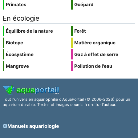
Primates
Guépard
En écologie
Équilibre de la nature
Forêt
Biotope
Matière organique
Écosystème
Gaz à effet de serre
Mangrove
Pollution de l'eau
Tout l'univers en aquariophilie d'AquaPortail (© 2006–2026) pour un
aquarium durable. Textes et images soumis à droits d'auteur.
Manuels aquariologie