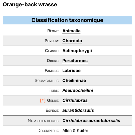
Orange-back wrasse
.
Classification taxonomique
Règne
:
Animalia
Phylum
:
Chordata
Classe
:
Actinopterygii
Ordre
:
Perciformes
Famille
:
Labridae
Sous-famille:
Cheilininae
Tribu:
Pseudocheilini
[*]
Genre
:
Cirrhilabrus
Espèce
:
aurantidorsalis
Nom scientifique:
Cirrhilabrus aurantidorsalis
Descripteur:
Allen & Kuiter