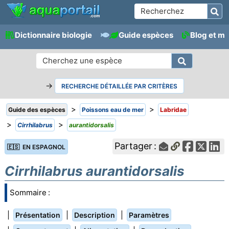
Dictionnaire biologie
Guide espèces
Blog et m
→
RECHERCHE DÉTAILLÉE PAR CRITÈRES
>
>
Guide des espèces
Poissons eau de mer
Labridae
>
>
Cirrhilabrus
aurantidorsalis
Partager :
🇪🇸 EN ESPAGNOL
Cirrhilabrus aurantidorsalis
Sommaire :
|
|
|
Présentation
Description
Paramètres