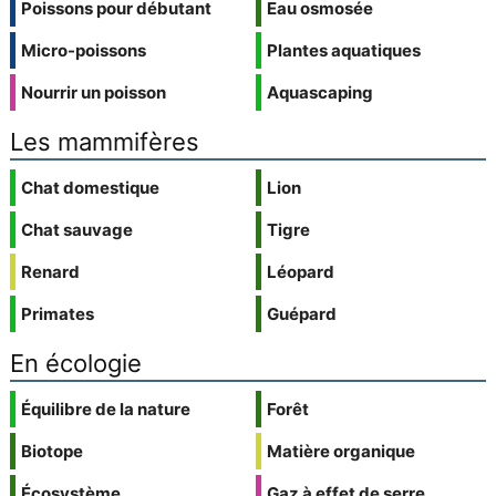
Poissons pour débutant
Eau osmosée
Micro-poissons
Plantes aquatiques
Nourrir un poisson
Aquascaping
Les mammifères
Chat domestique
Lion
Chat sauvage
Tigre
Renard
Léopard
Primates
Guépard
En écologie
Équilibre de la nature
Forêt
Biotope
Matière organique
Écosystème
Gaz à effet de serre