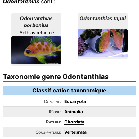
Odontanthias
sont :
Odontanthias
Odontanthias tapui
borbonius
Anthias retourné
Taxonomie genre Odontanthias
Classification taxonomique
Domaine:
Eucaryota
Règne
:
Animalia
Phylum
:
Chordata
Sous-phylum:
Vertebrata