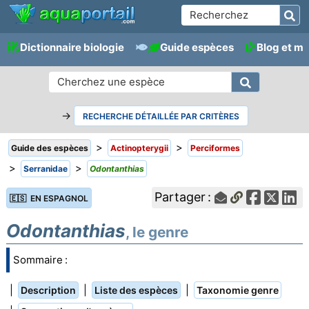
Dictionnaire biologie
Guide espèces
Blog et m
→
RECHERCHE DÉTAILLÉE PAR CRITÈRES
>
>
Guide des espèces
Actinopterygii
Perciformes
>
>
Serranidae
Odontanthias
Partager :
🇪🇸 EN ESPAGNOL
Odontanthias
, le genre
Sommaire :
|
|
|
Description
Liste des espèces
Taxonomie genre