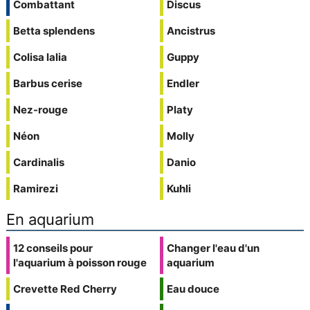
Combattant
Discus
Betta splendens
Ancistrus
Colisa lalia
Guppy
Barbus cerise
Endler
Nez-rouge
Platy
Néon
Molly
Cardinalis
Danio
Ramirezi
Kuhli
En aquarium
12 conseils pour
Changer l'eau d'un
l'aquarium à poisson rouge
aquarium
Crevette Red Cherry
Eau douce