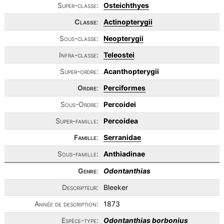
Super-classe:
Osteichthyes
Classe
:
Actinopterygii
Sous-classe:
Neopterygii
Infra-classe:
Teleostei
Super-ordre:
Acanthopterygii
Ordre
:
Perciformes
Sous-Ordre:
Percoidei
Super-famille:
Percoidea
Famille
:
Serranidae
Sous-famille:
Anthiadinae
Genre
:
Odontanthias
Descripteur:
Bleeker
Année de description:
1873
Espèce-type:
Odontanthias borbonius