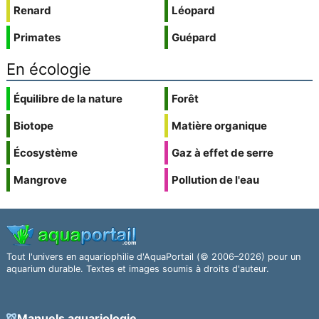
Renard
Léopard
Primates
Guépard
En écologie
Équilibre de la nature
Forêt
Biotope
Matière organique
Écosystème
Gaz à effet de serre
Mangrove
Pollution de l'eau
Tout l'univers en aquariophilie d'AquaPortail (© 2006–2026) pour un
aquarium durable. Textes et images soumis à droits d'auteur.
Manuels aquariologie