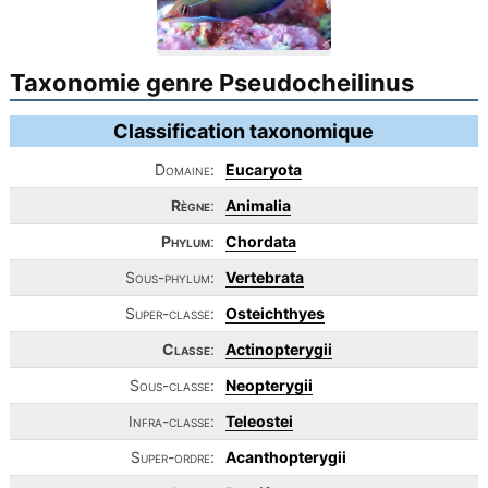
Taxonomie genre Pseudocheilinus
Classification taxonomique
Domaine:
Eucaryota
Règne
:
Animalia
Phylum
:
Chordata
Sous-phylum:
Vertebrata
Super-classe:
Osteichthyes
Classe
:
Actinopterygii
Sous-classe:
Neopterygii
Infra-classe:
Teleostei
Super-ordre:
Acanthopterygii