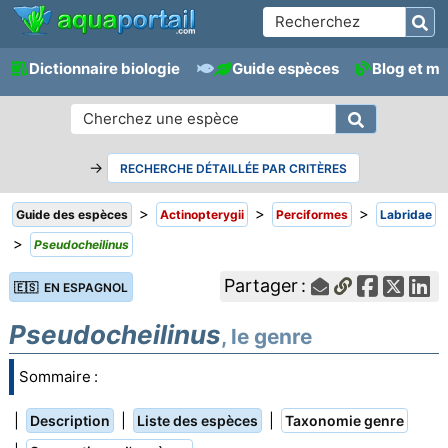
Dictionnaire biologie
Guide espèces
Blog et m
→
RECHERCHE DÉTAILLÉE PAR CRITÈRES
>
>
>
Guide des espèces
Actinopterygii
Perciformes
Labridae
>
Pseudocheilinus
Partager :
🇪🇸 EN ESPAGNOL
Pseudocheilinus
, le genre
Sommaire :
|
|
|
Description
Liste des espèces
Taxonomie genre