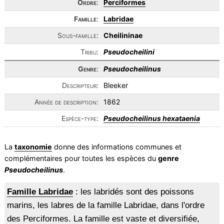
Ordre
:
Perciformes
Famille
:
Labridae
Sous-famille:
Cheilininae
Tribu:
Pseudocheilini
Genre
:
Pseudocheilinus
Descripteur:
Bleeker
Année de description:
1862
Espèce-type:
Pseudocheilinus hexataenia
La
taxonomie
donne des informations communes et
complémentaires pour toutes les espèces du
genre
Pseudocheilinus
.
Famille Labridae
: les labridés sont des poissons
marins, les labres de la famille Labridae, dans l'ordre
des Perciformes. La famille est vaste et diversifiée,