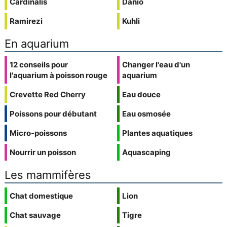
Cardinalis
Danio
Ramirezi
Kuhli
En aquarium
12 conseils pour
Changer l'eau d'un
l'aquarium à poisson rouge
aquarium
Crevette Red Cherry
Eau douce
Poissons pour débutant
Eau osmosée
Micro-poissons
Plantes aquatiques
Nourrir un poisson
Aquascaping
Les mammifères
Chat domestique
Lion
Chat sauvage
Tigre