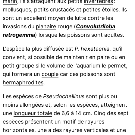
marin
, ils s'attaquent aux petits
invertébrés
:
mollusques
, petits
crustacés
et petites
étoiles
. Ils
sont un excellent moyen de lutte contre les
invasions du
planaire
rouge (
Convolutriloba
retrogemma
) lorsque les poissons sont
adultes
.
L'
espèce
la plus diffusée est
P. hexataenia
, qu'il
convient, si possible de maintenir en paire ou en
petit groupe si le
volume
de l'aquarium le permet,
qui formera un
couple
car ces poissons sont
hermaphrodites
.
Les espèces de
Pseudocheilinus
sont plus ou
moins allongées et, selon les espèces, atteignent
une
longueur totale
de 6,6 à 14 cm. Cinq des sept
espèces présentent un motif de rayures
horizontales, une a des rayures verticales et une