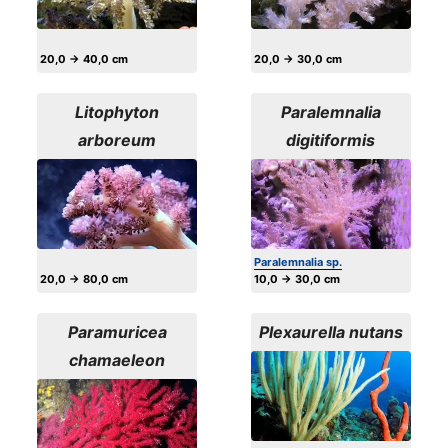
20,0 → 40,0 cm
20,0 → 30,0 cm
Litophyton
Paralemnalia
arboreum
digitiformis
Paralemnalia sp.
20,0 → 80,0 cm
10,0 → 30,0 cm
Paramuricea
Plexaurella nutans
chamaeleon