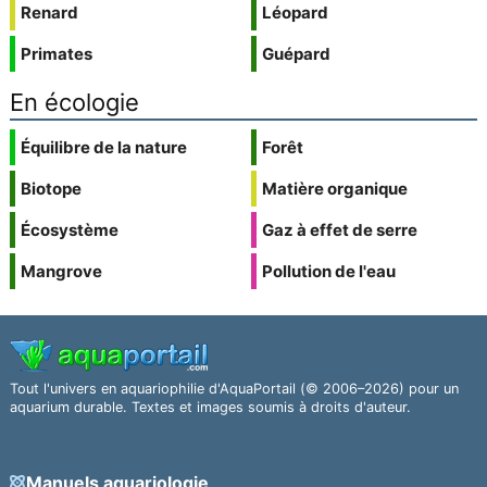
Renard
Léopard
Primates
Guépard
En écologie
Équilibre de la nature
Forêt
Biotope
Matière organique
Écosystème
Gaz à effet de serre
Mangrove
Pollution de l'eau
Tout l'univers en aquariophilie d'AquaPortail (© 2006–2026) pour un
aquarium durable. Textes et images soumis à droits d'auteur.
Manuels aquariologie