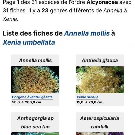
Page 1 des 31 espèces de l'ordre
Alcyonacea
avec
31 fiches. Il y a
23
genres différents de
Annella
à
Xenia
.
Liste des fiches de
Annella mollis
à
Xenia umbellata
Annella mollis
Anthelia glauca
Gorgone éventail géante
Xénie sessile
50,0 → 200,0 cm
15,0 → 20,0 cm
Anthogorgia sp
Asterospicularia
blue sea fan
randalli