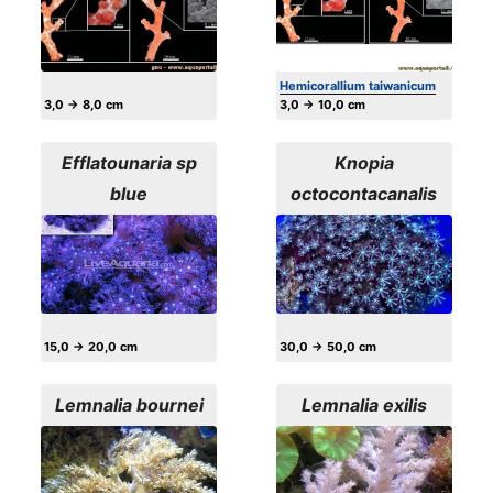
Hemicorallium taiwanicum
3,0 → 8,0 cm
3,0 → 10,0 cm
Efflatounaria sp
Knopia
blue
octocontacanalis
15,0 → 20,0 cm
30,0 → 50,0 cm
Lemnalia bournei
Lemnalia exilis