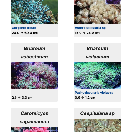
Gorgone bleue
Asterospicularia sp
20,0 → 60,0 cm
15,0 → 25,0 cm
Briareum
Briareum
asbestinum
violaceum
Pachyclavularia violacea
2,6 → 3,3 cm
0,9 → 1,2 cm
Carotalcyon
Cespitularia sp
sagamianum