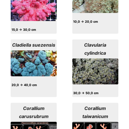
10,0 → 20,0 cm
15,0 → 30,0 cm
Cladiella suezensis
Clavularia
cylindrica
20,0 → 40,0 cm
30,0 → 50,0 cm
Corallium
Corallium
carusrubrum
taiwanicum