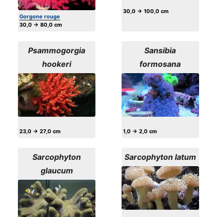
30,0 → 100,0 cm
Gorgone rouge
30,0 → 80,0 cm
Psammogorgia
Sansibia
hookeri
formosana
23,0 → 27,0 cm
1,0 → 2,0 cm
Sarcophyton
Sarcophyton latum
glaucum